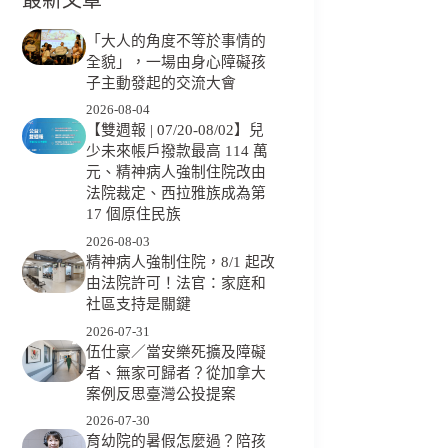
「大人的角度不等於事情的
全貌」，一場由身心障礙孩
子主動發起的交流大會
2026-08-04
【雙週報 | 07/20-08/02】兒
少未來帳戶撥款最高 114 萬
元、精神病人強制住院改由
法院裁定、西拉雅族成為第
17 個原住民族
2026-08-03
精神病人強制住院，8/1 起改
由法院許可！法官：家庭和
社區支持是關鍵
2026-07-31
伍仕豪／當安樂死擴及障礙
者、無家可歸者？從加拿大
案例反思臺灣公投提案
2026-07-30
育幼院的暑假怎麼過？陪孩