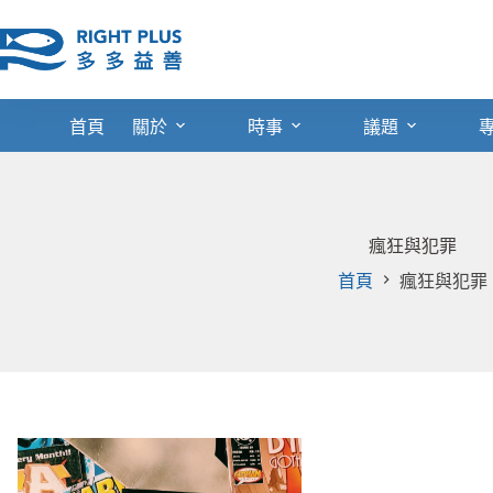
跳
至
主
要
內
首頁
關於
時事
議題
容
瘋狂與犯罪
首頁
瘋狂與犯罪