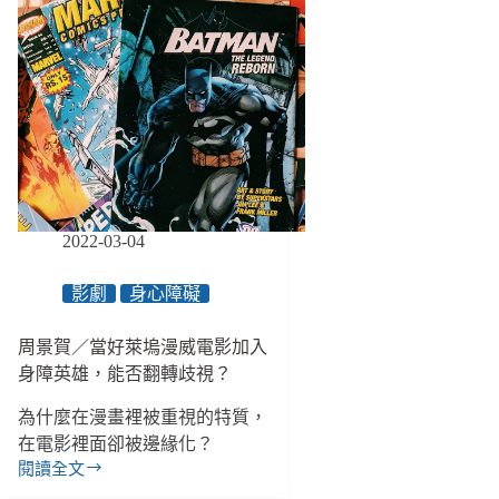
2022-03-04
影劇
身心障礙
周景賀／當好萊塢漫威電影加入
身障英雄，能否翻轉歧視？
為什麼在漫畫裡被重視的特質，
在電影裡面卻被邊緣化？
閱讀全文
周