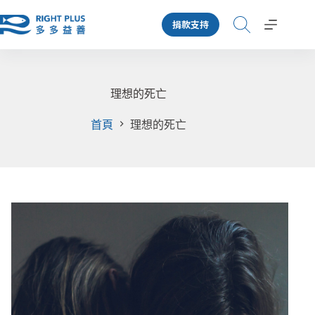
跳
捐款支持
至
主
要
內
容
理想的死亡
首頁
理想的死亡