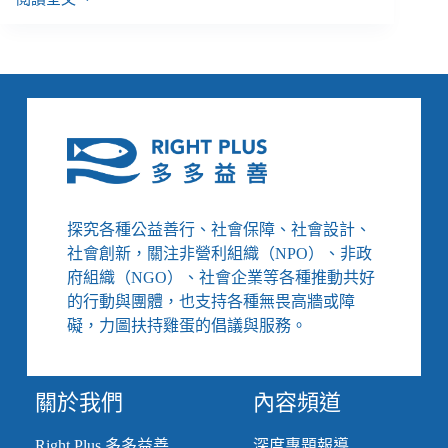
醫
療
照
護
的
抉
擇：
理
想
的
死
探究各種公益善行、社會保障、社會設計、
亡，
社會創新，關注非營利組織（NPO）、非政
真
府組織（NGO）、社會企業等各種推動共好
的
的行動與團體，也支持各種無畏高牆或障
可
能
礙，力圖扶持雞蛋的倡議與服務。
嗎？
／
《親
關於我們
內容頻道
愛
的
Right Plus 多多益善
深度專題報導