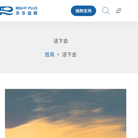
跳
捐款支持
至
主
要
內
容
活下去
首頁
活下去