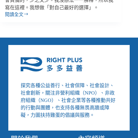
會責備的，少之又少。我沒辦法一一解釋，所以我
寫在這裡。我想做「對自己最好的選擇」。
閱讀全文
尹
湘
／
在
我
離
世
前：
給
家
人、
探究各種公益善行、社會保障、社會設計、
同
社會創新，關注非營利組織（NPO）、非政
學、
府組織（NGO）、社會企業等各種推動共好
助
的行動與團體，也支持各種無畏高牆或障
人
者
礙，力圖扶持雞蛋的倡議與服務。
們
與
疾