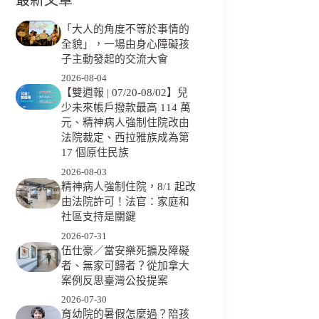
「大人的角度不等於事情的
全貌」，一場由身心障礙孩
子主動發起的交流大會
2026-08-04
【雙週報 | 07/20-08/02】兒
少未來帳戶撥款最高 114 萬
元、精神病人強制住院改由
法院裁定、西拉雅族成為第
17 個原住民族
2026-08-03
精神病人強制住院，8/1 起改
由法院許可！法官：家庭和
社區支持是關鍵
2026-07-31
伍仕豪／當安樂死擴及障礙
者、無家可歸者？從加拿大
案例反思臺灣公投提案
2026-07-30
育幼院的暑假怎麼過？陪孩