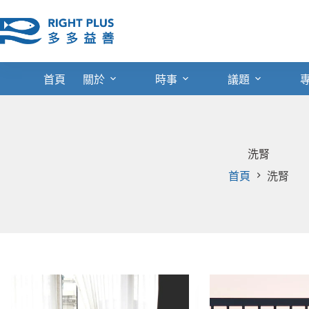
跳
至
主
要
內
首頁
關於
時事
議題
容
洗腎
首頁
洗腎