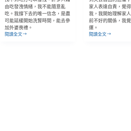
由吃發洩情緒，我不能隨意亂
家人表達自責，覺
吃。我撐下去的唯一信念，是盡
我，我開始理解家
可能延緩開始洗腎時間，能去參
前不好的關係，我
加外婆喪禮。
運。
閱讀全文
閱讀全文
30
小
歲
威
腎
／
臟
20
病
歲
友
開
／
始
想
洗
延
腎：
緩
能
病
理
程
解
卻
家
孤
人
單
的
又
愛