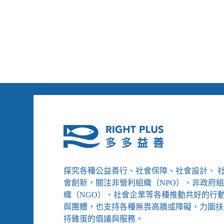
辛
很
苦，
幸
早
運、
點
生
惡
活
化
改
到
變
洗
覺
腎
得
反
更
而
快
輕
樂
鬆？
探究各種公益善行、社會保障、社會設計、 
會創新，關注非營利組織（NPO）、非政府
織（NGO）、社會企業等各種推動共好的行
與團體，也支持各種無畏高牆或障礙，力圖扶
持雞蛋的倡議與服務。