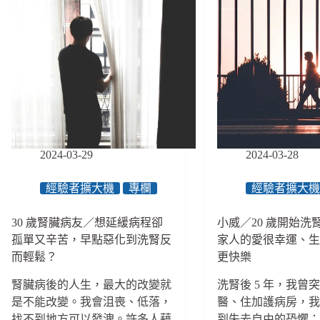
2024-03-29
2024-03-28
經驗者擴大機
專欄
經驗者擴大
30 歲腎臟病友／想延緩病程卻
小威／20 歲開始洗
孤單又辛苦，早點惡化到洗腎反
家人的愛很幸運、
而輕鬆？
更快樂
腎臟病後的人生，最大的改變就
洗腎後 5 年，我曾
是不能改變。我會沮喪、低落，
醫、住加護病房，
找不到地方可以發洩。許多人藉
到失去自由的恐懼