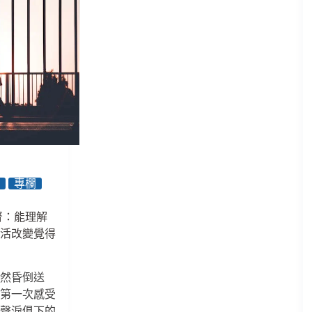
機
專欄
腎：能理解
生活改變覺得
突然昏倒送
我第一次感受
；聲淚俱下的