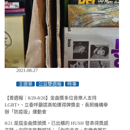
2021-08-27
主選單
公益雙週報
時事
【善週報｜8/20-8/26】金曲獎多位音樂人支持
LGBT+、立委呼籲提高帕運得牌獎金、長照機構舉
辦「防疫版」運動會
8/21 是屆金曲獎頒獎，已出櫃的 HUSH 發表得獎感