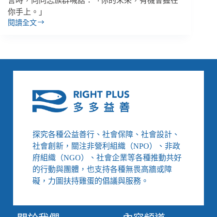
言時，向同志族群喊話：「你的未來，有機會握在
你手上。」
閱讀全文
【善
週
報
｜
8/20-
8/26】
金
曲
獎
多
位
探究各種公益善行、社會保障、社會設計、
音
社會創新，關注非營利組織（NPO）、非政
樂
人
府組織（NGO）、社會企業等各種推動共好
支
的行動與團體，也支持各種無畏高牆或障
持
礙，力圖扶持雞蛋的倡議與服務。
LGBT+、
立
委