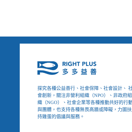
活
宛
如
瞬
間
停
格，
遠
距
陪
伴
難
敵
長
探究各種公益善行、社會保障、社會設計、 
期
孤
會創新，關注非營利組織（NPO）、非政府
立
織（NGO）、社會企業等各種推動共好的行
與團體，也支持各種無畏高牆或障礙，力圖扶
持雞蛋的倡議與服務。