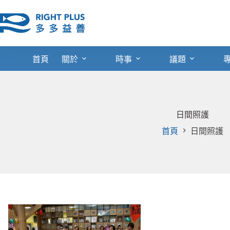
跳
至
主
要
內
首頁
關於
時事
議題
容
日間照護
首頁
日間照護