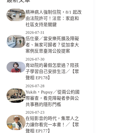
精神病人強制住院，8/1 起改
由法院許可！法官：家庭和
社區支持是關鍵
2026-07-31
伍仕豪／當安樂死擴及障礙
者、無家可歸者？從加拿大
案例反思臺灣公投提案
2026-07-30
育幼院的暑假怎麼過？陪孩
子學習自己安排生活／【眾
聲相 EP178】
2026-07-28
Yukih‧Pupuy／從兩公約國
際審查，看見障礙者參與公
共事務的隱形門檻
2026-07-23
在短影音的時代，集眾人之
力讓你看完一本書！／【眾
聲相 EP177】