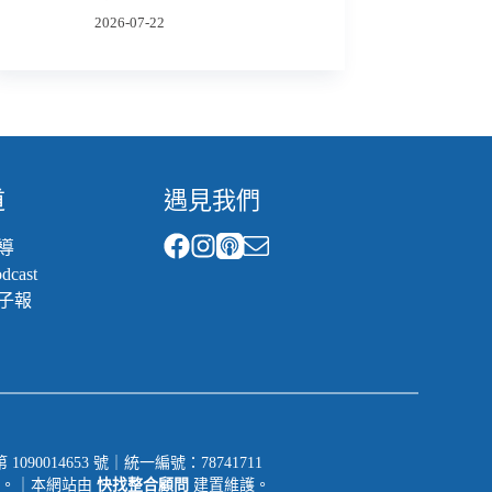
2026-07-22
道
遇見我們
導
cast
子報
014653 號｜統一編號：78741711
一切權利。｜本網站由
快找整合顧問
建置維護。