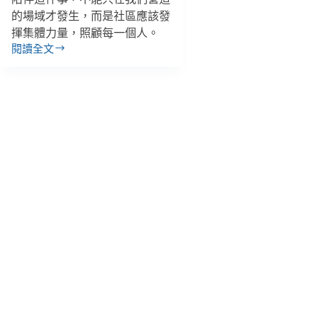
的場域才發生，而是社區應該發
揮集體力量，照顧每一個人。
閱讀全文
【抗
疫
群
象
－
高
齡
照
顧
篇】
畢
嘉
士
基
金
會
／
生