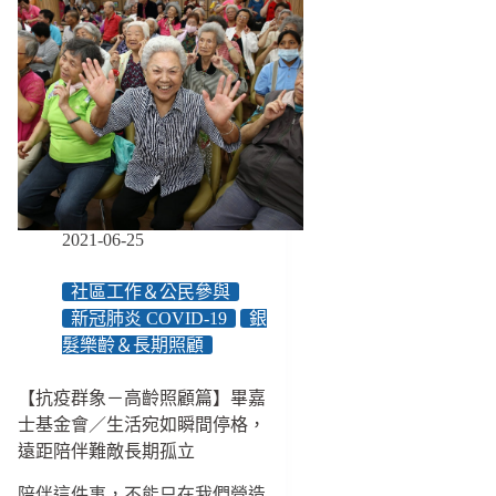
2021-06-25
社區工作＆公民參與
新冠肺炎 COVID-19
銀
髮樂齡＆長期照顧
【抗疫群象－高齡照顧篇】畢嘉
士基金會／生活宛如瞬間停格，
遠距陪伴難敵長期孤立
陪伴這件事，不能只在我們營造