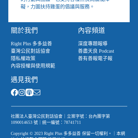
固
礙，力圖扶持雞蛋的倡議與服務。
本
7
撇
步、
關於我們
內容頻道
慎
選
Right Plus 多多益善
深度專題報導
捐
臺灣公民對話協會
善盡天良 Podcast
款
隱私權政策
善有善報電子報
對
內容授權與使用規範
象
的
遇見我們
30
個
提
問、
實
用
社團法人臺灣公民對話協會｜立案字號：台內團字第
數
1090014653 號｜統一編號：78741711
位
協
Copyright © 2023 Right Plus 多多益善 保留一切權利。｜本網
作