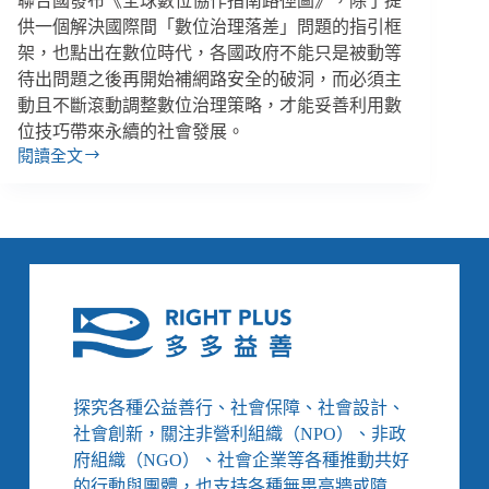
聯合國發布《全球數位協作指南路徑圖》，除了提
供一個解決國際間「數位治理落差」問題的指引框
架，也點出在數位時代，各國政府不能只是被動等
待出問題之後再開始補網路安全的破洞，而必須主
動且不斷滾動調整數位治理策略，才能妥善利用數
位技巧帶來永續的社會發展。
閱讀全文
全
球
精
選
／
2021
公
益
趨
勢、
開
探究各種公益善行、社會保障、社會設計、
源
6
社會創新，關注非營利組織（NPO）、非政
招
府組織（NGO）、社會企業等各種推動共好
與
的行動與團體，也支持各種無畏高牆或障