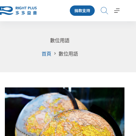
跳
捐款支持
至
主
要
內
容
數位用語
首頁
數位用語