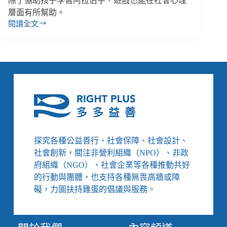
除了協助孩子學習阿拉伯字，遊戲也能在社會心理
層面有所幫助。
閱讀全文
橫
掃
各
大
創
新
獎、
結
合
電
玩
探究各種公益善行、社會保障、社會設計、
與
社會創新，關注非營利組織（NPO）、非政
公
府組織（NGO）、社會企業等各種推動共好
益
的行動與團體，也支持各種無畏高牆或障
的
識
礙，力圖扶持雞蛋的倡議與服務。
字
遊
戲！