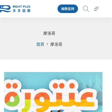
跳
捐款支持
至
主
要
內
容
摩洛哥
首頁
摩洛哥