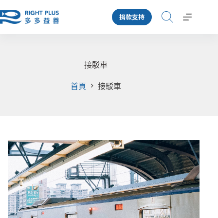
跳
捐款支持
至
主
要
內
容
接駁車
首頁
接駁車