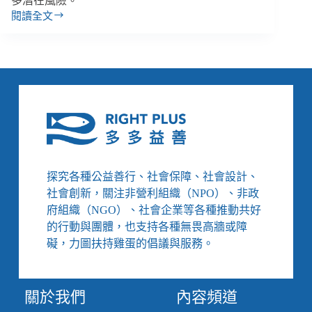
多潛在風險。
閱讀全文
楊
博
宇、
陳
龍
愛
／
五
一
罷
工
探究各種公益善行、社會保障、社會設計、
臺
社會創新，關注非營利組織（NPO）、非政
鐵
府組織（NGO）、社會企業等各種推動共好
再
的行動與團體，也支持各種無畏高牆或障
度
停
礙，力圖扶持雞蛋的倡議與服務。
駛，
無
障
關於我們
內容頻道
礙