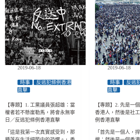
2019-06-18
2019-06-18
時事
反逃犯條例香港
時事
反逃
直擊
直擊
【專題】1. 工黨議員張超雄：當
【專題】2. 先是一
權者若不懸崖勒馬，將會永無寧
香港人，然後是社
日／反逃犯條例香港直擊
例香港直擊
「這是我第一次真實感受到，那
「首先是一個人，
種落在生活細節中的恐懼。」香
權；然後是一個香