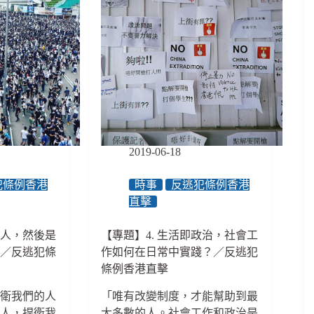
2019-06-18
犯條例香港
時事
反逃犯條例香港
直擊
個人，然後是
【專題】4. 生活即政治，社會工
工／反逃犯條
作如何在日常中實踐？／反逃犯
條例香港直擊
捍衛我們的人
「唯有改變制度，才能幫助到最
港人，捍衛我
大多數的人。社會工作和政治是