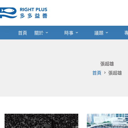
跳
至
主
要
內
首頁
關於
時事
議題
容
張超雄
首頁
張超雄