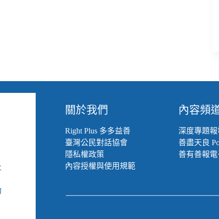
踐？
／
反
逃
犯
條
例
香
港
直
擊
關於我們
內容頻
Right Plus 多多益善
深度專題報
臺灣公民對話協會
善盡天良 Pod
隱私權政策
善有善報電
內容授權與使用規範
社
組
動