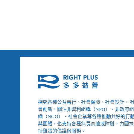
將
工
會
／
永
反
無
逃
寧
犯
日
條
／
例
反
香
逃
港
犯
直
條
擊
例
香
港
直
擊
探究各種公益善行、社會保障、社會設計、 
會創新，關注非營利組織（NPO）、非政府
織（NGO）、社會企業等各種推動共好的行
與團體，也支持各種無畏高牆或障礙，力圖扶
持雞蛋的倡議與服務。