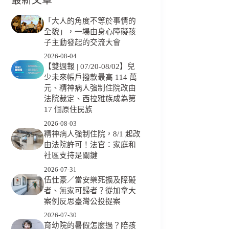
「大人的角度不等於事情的
全貌」，一場由身心障礙孩
子主動發起的交流大會
2026-08-04
【雙週報 | 07/20-08/02】兒
少未來帳戶撥款最高 114 萬
元、精神病人強制住院改由
法院裁定、西拉雅族成為第
17 個原住民族
2026-08-03
精神病人強制住院，8/1 起改
由法院許可！法官：家庭和
社區支持是關鍵
2026-07-31
伍仕豪／當安樂死擴及障礙
者、無家可歸者？從加拿大
案例反思臺灣公投提案
2026-07-30
育幼院的暑假怎麼過？陪孩