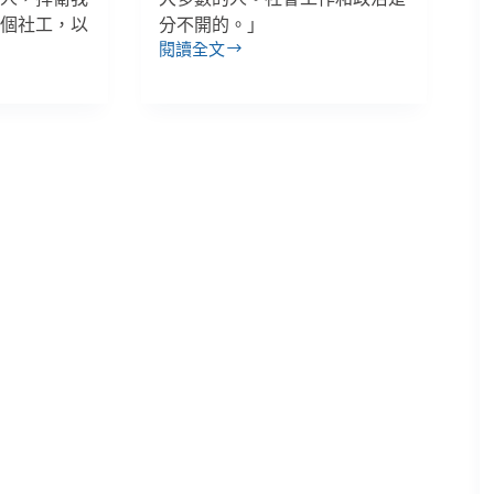
一個社工，以
分不開的。」
閱讀全文
」
【專
題】
4.
生
活
即
政
治，
社
會
工
作
如
何
在
日
常
中
實