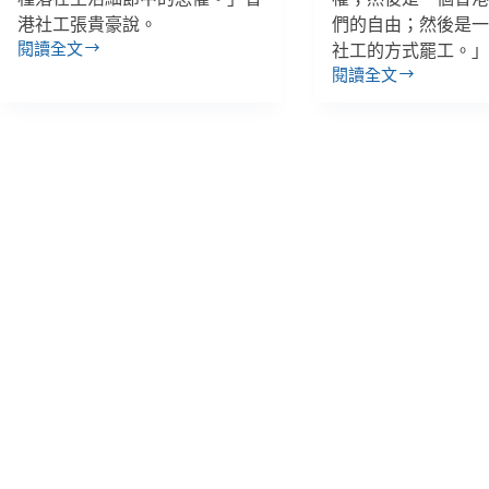
港社工張貴豪說。
們的自由；然後是
閱讀全文
社工的方式罷工。
【專
閱讀全文
題】
【專
1.
題】
工
2.
黨
先
議
是
員
一
張
個
超
人，
雄：
然
當
後
權
是
者
香
若
港
不
人，
懸
然
崖
後
勒
是
馬，
社