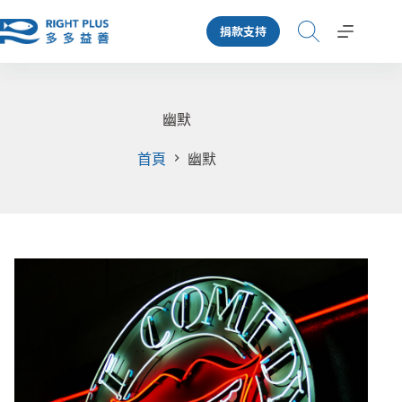
跳
捐款支持
至
主
要
內
容
幽默
首頁
幽默