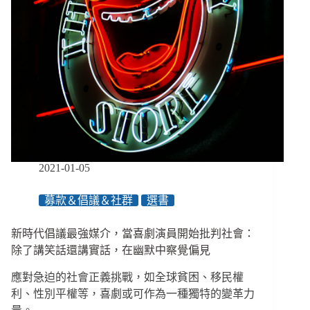
2021-01-05
募款＆倡議＆社群
選書
新時代倡議最強媒介，當喜劇演員開始批判社會：
除了講笑話還講實話，在幽默中察覺偏見
應對急迫的社會正義挑戰，如全球貧困、移民權
利、性別平權等，喜劇或可作為一種獨特的變革力