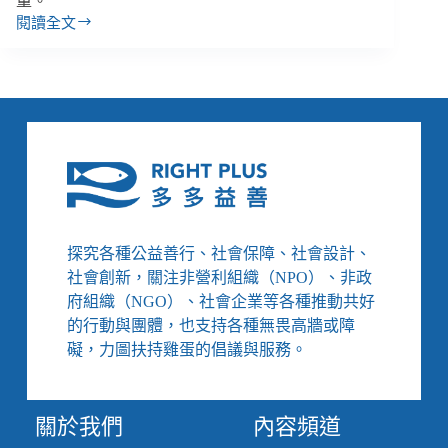
量。
閱讀全文
新
時
代
倡
議
最
強
媒
介，
當
喜
探究各種公益善行、社會保障、社會設計、
劇
社會創新，關注非營利組織（NPO）、非政
演
府組織（NGO）、社會企業等各種推動共好
員
的行動與團體，也支持各種無畏高牆或障
開
始
礙，力圖扶持雞蛋的倡議與服務。
批
判
社
關於我們
內容頻道
會：