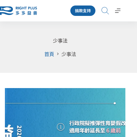
跳
捐款支持
至
主
要
內
容
少事法
首頁
少事法