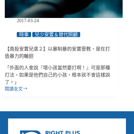
願
被
丟
2017-03-24
到
感
時事
兒少安置＆替代照顧
化
院
【南投安置兒虐２】以暴制暴的安置管教，是在打
上
手
造暴力的輪迴
銬
「外面的人會說『壞小孩當然要打啊！』可是那種
腳
鐐，
打法，如果是他們自己的小孩，根本就不會這樣說
也
了。」
不
閱讀全文
【南
願
投
待
安
在
置
那
兒
裡
虐
被
２】
拳