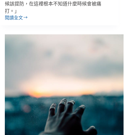
該
候該提防，在這裡根本不知道什麼時候會被痛
被
打。」
打？
閱讀全文
【南
暴
投
力
安
安
置
置
兒
機
虐
構
１】
少
遭
年
爆
甲
性
採
侵
訪
之
後
安
記
置
機
構
少
年：
「寧