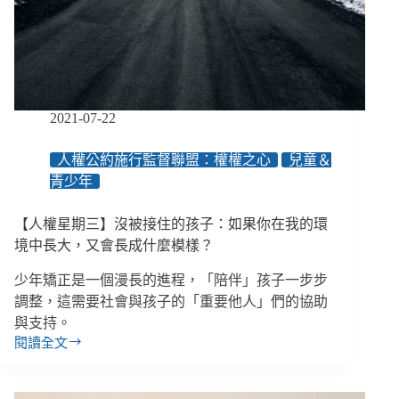
矯
正，
矯
正
了
什
2021-07-22
麼？
／
人權公約施行監督聯盟：權權之心
兒童＆
更
青少年
生
少
年
【人權星期三】沒被接住的孩子：如果你在我的環
心
境中長大，又會長成什麼模樣？
聲
（中）
少年矯正是一個漫長的進程，「陪伴」孩子一步步
調整，這需要社會與孩子的「重要他人」們的協助
與支持。
閱讀全文
【人
權
星