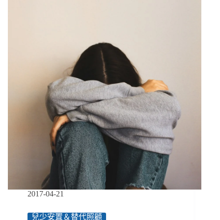
期
三】
沒
被
接
住
的
孩
子：
如
果
你
在
我
的
環
境
中
長
2017-04-21
大，
又
兒少安置＆替代照顧