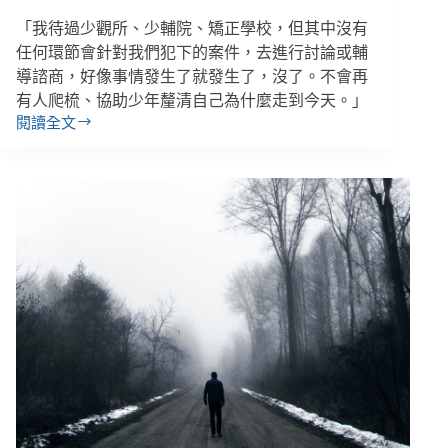
「我待過少觀所、少輔院、矯正學校，但其中沒有
任何環節會針對我們犯下的案件，去進行討論或輔
導諮商，好像事情發生了就發生了，沒了。不會再
有人爬梳、協助少年釐清自己為什麼走到今天。」
閱讀全文
「從
來
沒
有
人
告
訴
我，
究
竟
錯
在
哪
裡」
少
年