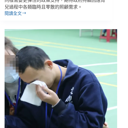
同樣需要更彈性的政策支持，期待政府持續回應育
兒過程中各類臨時且零散的照顧需求。
閱讀全文
【雙
週
報
｜
05/11-
05/24】
家
長
育
兒
假
將
延
長
至
子
女
６
歲