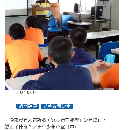
高
選
重
擇
罪
嗎？」
假
改
釋
變
門
少
檻
年
的
關
鍵，
在
哪
裡？
／
更
2024-03-06
生
少
熱門話題
兒童＆青少年
年
心
「從來沒有人告訴我，究竟錯在哪裡」少年矯正，
聲
（下）
矯正了什麼？／更生少年心聲（中）