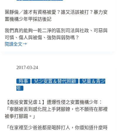
會
長
葉靜倫／誰才有資格被愛？誰又活該被打？暴力安
成
什
置機構少年甲採訪後記
麼
我們真的能夠一乾二淨的區別司法與社政、可惡與
模
樣？
可憐、傷人與被傷、強勢與弱勢嗎？
閱讀全文
葉
靜
倫
／
2017-03-24
誰
才
時事
兒少安置＆替代照顧
兒童＆青少
有
年
資
格
被
【南投安置兒虐１】遭爆性侵之安置機構少年：
愛？
「寧願被丟到感化院上手銬腳鐐，也不願待在那裡
誰
被拳打腳踢。」
又
活
「在家裡至少爸爸都是喝醉打人，你還知道什麼時