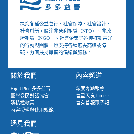
以
打
暴
腳
制
踢。」
暴
探究各種公益善行、社會保障、社會設計、
的
社會創新，關注非營利組織（NPO）、非政
安
府組織（NGO）、社會企業等各種推動共好
置
的行動與團體，也支持各種無畏高牆或障
管
教，
礙，力圖扶持雞蛋的倡議與服務。
是
在
打
關於我們
內容頻道
造
暴
Right Plus 多多益善
深度專題報導
力
臺灣公民對話協會
善盡天良 Podcast
的
輪
隱私權政策
善有善報電子報
迴
內容授權與使用規範
遇見我們