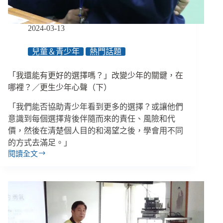
前、
家
庭
2024-03-13
照
顧
兒童＆青少年
熱門話題
假
將
納
「我還能有更好的選擇嗎？」改變少年的關鍵，在
入
哪裡？／更生少年心聲（下）
寄
養
「我們能否協助青少年看到更多的選擇？或讓他們
與
意識到每個選擇背後伴隨而來的責任、風險和代
類
價，然後在清楚個人目的和渴望之後，學會用不同
家
的方式去滿足。」
照
閱讀全文
顧
「我
者、
還
少
能
事
有
法
更
將
好
調
的