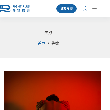
跳
捐款支持
至
主
要
內
容
失敗
首頁
失敗