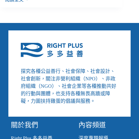
李
昀
／
越
演
越
烈
直
到
痛
苦
探究各種公益善行、社會保障、社會設計、
被
社會創新，關注非營利組織（NPO）、非政
肯
府組織（NGO）、社會企業等各種推動共好
認
的行動與團體，也支持各種無畏高牆或障
礙，力圖扶持雞蛋的倡議與服務。
關於我們
內容頻道
Right Plus 多多益善
深度專題報導