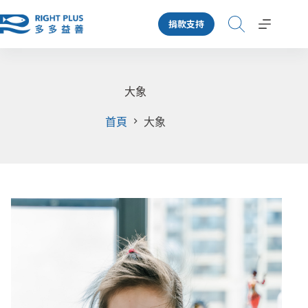
跳
捐款支持
至
主
要
內
容
大象
首頁
大象