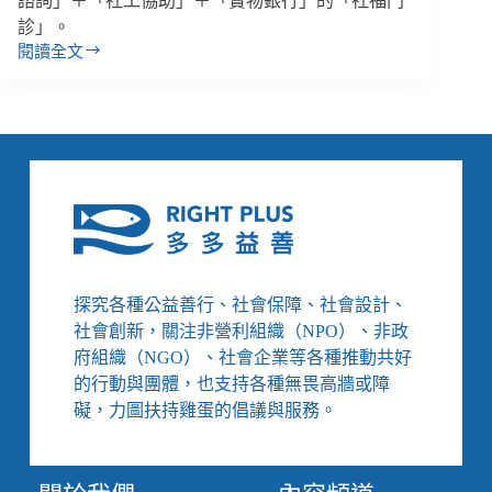
諮詢」＋「社工協助」＋「實物銀行」的「社福門
診」。
閱讀全文
【善
週
報
｜
10/22-
10/28】
城
中
城
大
火
探究各種公益善行、社會保障、社會設計、
募
社會創新，關注非營利組織（NPO）、非政
到
2.6
府組織（NGO）、社會企業等各種推動共好
億，
的行動與團體，也支持各種無畏高牆或障
關
礙，力圖扶持雞蛋的倡議與服務。
閉
捐
款
專