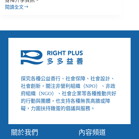
身障升學資訊。
閱讀全文
【善
週
報
｜
4/2-
4/8】
身
障
學
生
大
探究各種公益善行、社會保障、社會設計、
學
社會創新，關注非營利組織（NPO）、非政
博
覽
府組織（NGO）、社會企業等各種推動共好
會、
的行動與團體，也支持各種無畏高牆或障
桃
礙，力圖扶持雞蛋的倡議與服務。
園
市
無
關於我們
內容頻道
障