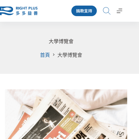
跳
捐款支持
至
主
要
內
容
大學博覽會
首頁
大學博覽會