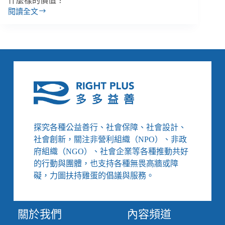
什麼樣的價值？
閱讀全文
尼
泊
爾
7.8
級
震
災，
臺
灣
千
萬
探究各種公益善行、社會保障、社會設計、
捐
社會創新，關注非營利組織（NPO）、非政
款
真
府組織（NGO）、社會企業等各種推動共好
正
的行動與團體，也支持各種無畏高牆或障
讓
礙，力圖扶持雞蛋的倡議與服務。
災
民
受
關於我們
內容頻道
惠