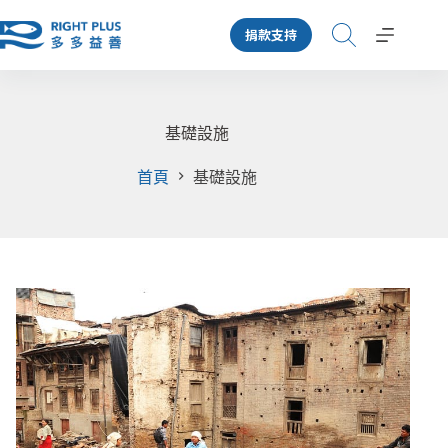
跳
捐款支持
至
主
要
內
容
基礎設施
首頁
基礎設施