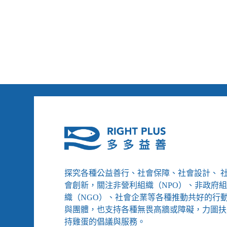
道
／
負
責
任
的
消
費
與
生
產
探究各種公益善行、社會保障、社會設計、 
會創新，關注非營利組織（NPO）、非政府
織（NGO）、社會企業等各種推動共好的行
與團體，也支持各種無畏高牆或障礙，力圖扶
持雞蛋的倡議與服務。