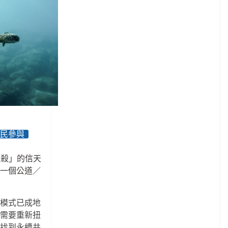
公民參與
「塑殺」的信天
討一個公道／
產
展模式已成地
們需要重新扭
，找到永續共