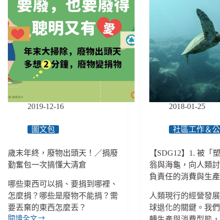
2019-12-16
2018-01-25
圖文包
社區工作＆
歲末年終，廢物出頭天！／捐廢
【SDG12】1. 被
勤奮包一次搞懂大清倉
翁與海龜，向人類
負責任的消費與生
哪些東西可以捐、要捐到哪裡、
怎麼捐？哪些是廢物不能捐？需
人類現行的經營發
要丟棄的東西怎麼丟？
球退化的關鍵。我
閱讀全文
轉生產與消費型態