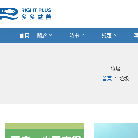
跳
至
主
要
內
首頁
關於
時事
議題
容
垃圾
首頁
垃圾