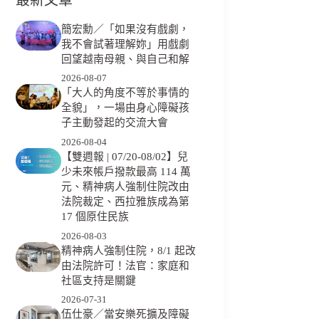
簡宏勳／「如果沒有戲劇，
我不會試著理解妳」用戲劇
回望越南母親、與自己和解
2026-08-07
「大人的角度不等於事情的
全貌」，一場由身心障礙孩
子主動發起的交流大會
2026-08-04
【雙週報 | 07/20-08/02】兒
少未來帳戶撥款最高 114 萬
元、精神病人強制住院改由
法院裁定、西拉雅族成為第
17 個原住民族
2026-08-03
精神病人強制住院，8/1 起改
由法院許可！法官：家庭和
社區支持是關鍵
2026-07-31
伍仕豪／當安樂死擴及障礙