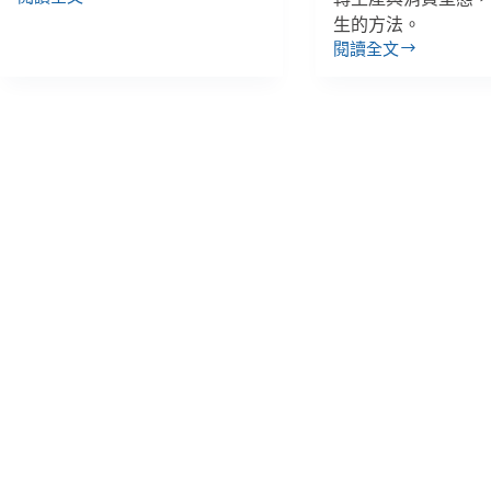
歲
生的方法。
末
閱讀全文
年
【SDG12】
終，
1.
廢
被
物
「塑
出
殺」
頭
的
天！
信
／
天
捐
翁
廢
與
勤
海
奮
龜，
包
向
一
人
次
類
搞
討
懂
一
大
個
清
公
倉