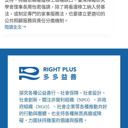
支持，持續依賴看護移工填補缺口。臺灣障礙研究
學會理事長周怡君強調，除了將看護移工納入勞基
法，或制定專門的家事服務法，也要建立更適切的
公共照顧服務與責任分擔機制。
閱讀全文
「聘
移
工
像
在
挑
青
菜」，
家
庭
看
探究各種公益善行、社會保障、社會設計、
護
社會創新，關注非營利組織（NPO）、非政
全
府組織（NGO）、社會企業等各種推動共好
天
的行動與團體，也支持各種無畏高牆或障
待
命
礙，力圖扶持雞蛋的倡議與服務。
但