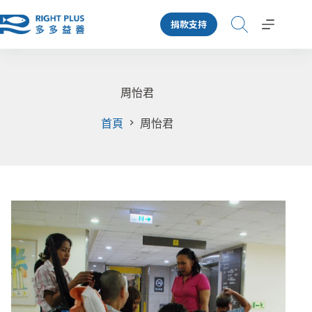
跳
捐款支持
至
主
要
內
容
周怡君
首頁
周怡君