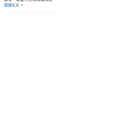
閱讀全文
【善
週
報
｜
12/24-
12/30】
新
設
立
的
診
所
必
須
無
障
礙、
工
藝
也
能