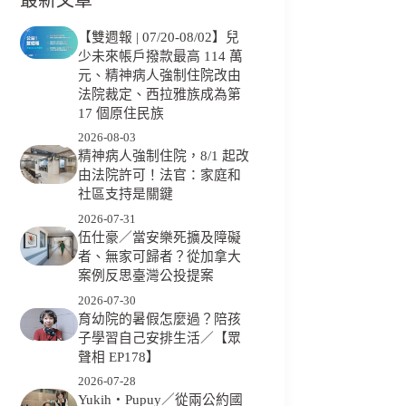
【雙週報 | 07/20-08/02】兒
少未來帳戶撥款最高 114 萬
元、精神病人強制住院改由
法院裁定、西拉雅族成為第
17 個原住民族
2026-08-03
精神病人強制住院，8/1 起改
由法院許可！法官：家庭和
社區支持是關鍵
2026-07-31
伍仕豪／當安樂死擴及障礙
者、無家可歸者？從加拿大
案例反思臺灣公投提案
2026-07-30
育幼院的暑假怎麼過？陪孩
子學習自己安排生活／【眾
聲相 EP178】
2026-07-28
Yukih‧Pupuy／從兩公約國