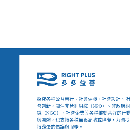
成
為
長
照
資
源、
香
港
立
場
新
聞
解
散
探究各種公益善行、社會保障、社會設計、 
會創新，關注非營利組織（NPO）、非政府
織（NGO）、社會企業等各種推動共好的行
與團體，也支持各種無畏高牆或障礙，力圖扶
持雞蛋的倡議與服務。