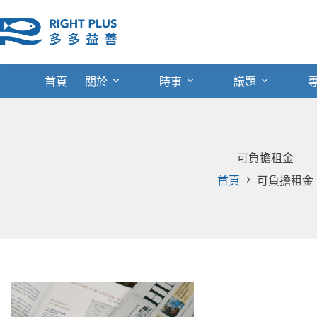
跳
至
主
要
內
首頁
關於
時事
議題
容
可負擔租金
首頁
可負擔租金