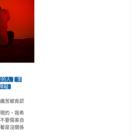
名字的人
李
障礙
到痛苦被肯認
發現的，我希
，不要傷害自
活著是沒關係