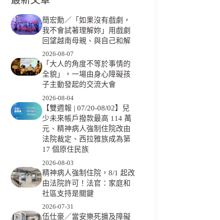
簡宏勳／「如果沒有戲劇，
我不會試著理解妳」用戲劇
回望越南母親、與自己和解
2026-08-07
「大人的角度不等於事情的
全貌」，一場由身心障礙孩
子主動發起的交流大會
2026-08-04
【雙週報 | 07/20-08/02】兒
少未來帳戶撥款最高 114 萬
元、精神病人強制住院改由
法院裁定、西拉雅族成為第
17 個原住民族
2026-08-03
精神病人強制住院，8/1 起改
由法院許可！法官：家庭和
社區支持是關鍵
2026-07-31
伍仕豪／當安樂死擴及障礙