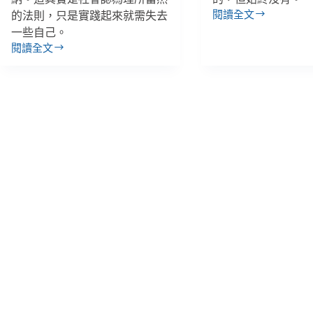
閱讀全文
的法則，只是實踐起來就需失去
李
一些自己。
昀
閱讀全文
／
李
越
昀
演
／
越
得
烈
先
直
是
到
個
痛
好
苦
病
被
人，
肯
才
認
能
換
得
好
對
待