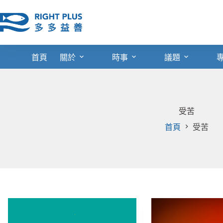
跳
至
主
要
內
首頁
關於
時事
議題
容
受苦
首頁
受苦