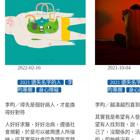
2022-02-16
2021-10-04
2021 遺失名字的人
李
2021 遺失
昀專欄
身心障礙
昀專欄
身心
李昀／得先是個好病人，才能換
李昀／越演越烈直
得好對待
其實我是希望有人
人好好求醫、好好治病，遵循社
望有人找到我，說
會規範，於是可以被周遭人所接
己了，沒關係的，
納。這其實是社會認為理所當然
的，但始終沒有。