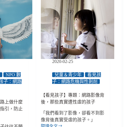
2020-02-25
年
NPO 數
兒童＆青少年
看見孩
孩子：網路
子：網路危機與性剝削
【看見孩子】專題：網路影像背
網路上做什麼
後，那些真實遭性虐的孩子
實指引，防止
「我們看到了影像，卻看不到影
像背後真實受虐的孩子。」
閱讀全文
孩子往往不願