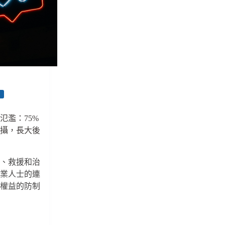
孩
童
性
影
像
犯
罪
鏈，
臺
年
灣
尚
氾濫：75%
缺
拍攝，長大後
有
者
力
的
防、救援和治
執
專業人士的連
法
少權益的防制
環
境