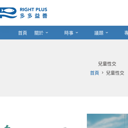
跳
至
主
要
內
首頁
關於
時事
議題
容
兒童性交
首頁
兒童性交