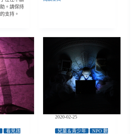
【看
求助。請保持
見
你的支持。
孩
子】
專
題：
網
路
影
像
背
後，
那
些
真
實
遭
性
虐
2020-02-25
的
孩
年
看見孩
兒童＆青少年
NPO 數
子