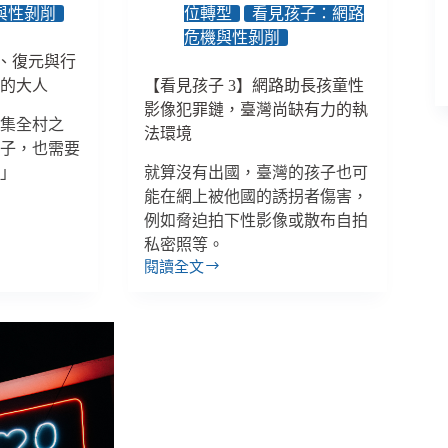
與性剝削
位轉型
看見孩子：網路
危機與性剝削
亡、復元與行
量的大人
【看見孩子 3】網路助長孩童性
影像犯罪鏈，臺灣尚缺有力的執
要集全村之
法環境
孩子，也需要
。」
就算沒有出國，臺灣的孩子也可
能在網上被他國的誘拐者傷害，
例如脅迫拍下性影像或散布自拍
私密照等。
閱讀全文
【看
見
孩
子
3】
網
路
助
長