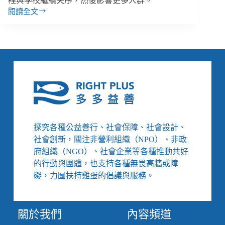
裡與學校繼續失序，然後影響更多人群。
閱讀全文
貧
病
為
何
常
交
迫？
看
見
精
神
探究各種公益善行、社會保障、社會設計、
病
社會創新，關注非營利組織（NPO）、非政
人
府組織（NGO）、社會企業等各種推動共好
就
的行動與團體，也支持各種無畏高牆或障
醫、
就
礙，力圖扶持雞蛋的倡議與服務。
業
與
生
關於我們
內容頻道
活