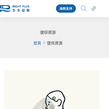
跳
捐款支持
至
主
要
內
容
健保資源
首頁
健保資源