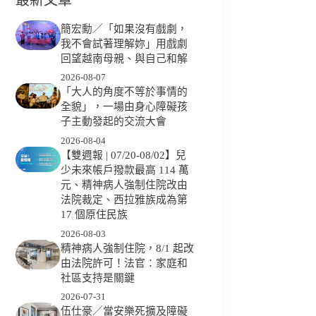
簡宏勳／「如果沒有戲劇，
我不會試著理解妳」用戲劇
回望越南母親、與自己和解
2026-08-07
「大人的角度不等於事情的
全貌」，一場由身心障礙孩
子主動發起的交流大會
2026-08-04
【雙週報 | 07/20-08/02】兒
少未來帳戶撥款最高 114 萬
元、精神病人強制住院改由
法院裁定、西拉雅族成為第
17 個原住民族
2026-08-03
精神病人強制住院，8/1 起改
由法院許可！法官：家庭和
社區支持是關鍵
2026-07-31
伍仕豪／當安樂死擴及障礙