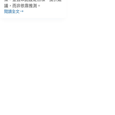
議，而非依靠推測。
閱讀全文
英
國
街
友
人
數
創
歷
史
新
高、
平
均
每
週
暴
增
逾
百