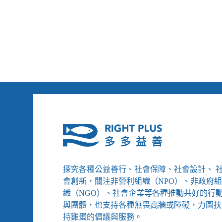
人，
NGOs
導
入
數
位
科
技
提
升
街
頭
服
務
探究各種公益善行、社會保障、社會設計、 
會創新，關注非營利組織（NPO）、非政府
織（NGO）、社會企業等各種推動共好的行
與團體，也支持各種無畏高牆或障礙，力圖扶
持雞蛋的倡議與服務。