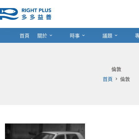
跳
至
主
要
內
首頁
關於
時事
議題
容
倫敦
首頁
倫敦