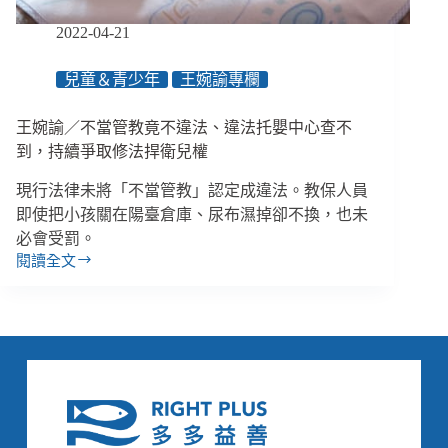
正
衛
2022-04-21
福
部、
兒童＆青少年
王婉諭專欄
教
育
王婉諭／不當管教竟不違法、違法托嬰中心查不
部
提
到，持續爭取修法捍衛兒權
５
現行法律未將「不當管教」認定成違法。教保人員
大
缺
即使把小孩關在陽臺倉庫、尿布濕掉卻不換，也未
失
必會受罰。
閱讀全文
王
婉
諭
／
不
當
管
教
竟