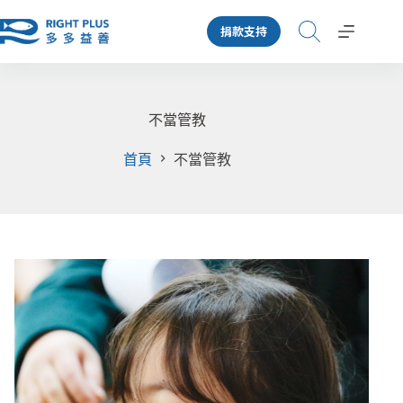
跳
捐款支持
至
主
要
內
容
不當管教
首頁
不當管教