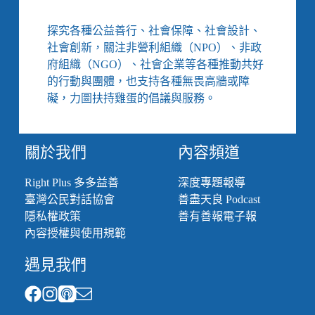
不
違
探究各種公益善行、社會保障、社會設計、
法、
社會創新，關注非營利組織（NPO）、非政
違
府組織（NGO）、社會企業等各種推動共好
法
的行動與團體，也支持各種無畏高牆或障
托
嬰
礙，力圖扶持雞蛋的倡議與服務。
中
心
查
關於我們
內容頻道
不
到，
Right Plus 多多益善
深度專題報導
持
臺灣公民對話協會
善盡天良 Podcast
續
爭
隱私權政策
善有善報電子報
取
內容授權與使用規範
修
法
遇見我們
捍
衛
兒