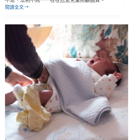
不足、法制不周⋯⋯在在危急兒童照顧品質。
閱讀全文
兒
童
送
托
後
遭
體
罰
虐
待，
家
長
如
何
安
心？
監
察
院
糾