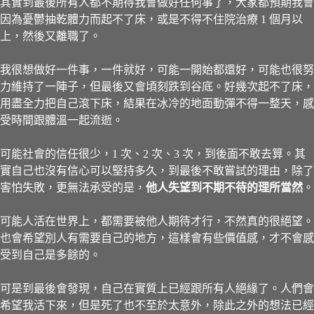
其實到最後所有人都不期待我會做好任何事了，大家都預期我會
因為憂鬱抽乾體力而起不了床，或是不得不住院治療 1 個月以
上，然後又離職了。
我很想做好一件事，一件就好，可能一開始都還好，可能也很努
力維持了一陣子，但最後又會頃刻跌到谷底。好幾次起不了床，
用盡全力把自己滾下床，結果在冰冷的地面動彈不得一整天，感
受時間跟體溫一起流逝。
可能社會的信任很少，1 次、2 次、3 次，到後面不敢去算。其
實自己也沒有信心可以堅持多久，到最後不敢嘗試的理由，除了
害怕失敗，更無法承受的是，
他人失望到不期不待的理所當然
。
可能人活在世界上，都需要被他人期待才行，不然真的很絕望。
也會希望別人有需要自己的地方，這樣會有些價值感，才不會感
受到自己是多餘的。
可是到最後會發現，自己在實質上已經跟所有人絕緣了。人們會
希望我活下來，但是死了也不至於太意外，除此之外的想法已經