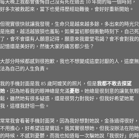
每天晚上我都會後悔自己沒有死在過去 10 年間的每一個時刻，
好多次被救起來，當下也覺得歷經劫難後，會好好重新開始。
但現實很快就讓我發現，生命只是越來越多餘，多出來的時光只
是拖磨，越活越狼狽也羞恥。如果當初那個衝動時刻下，自己死
了，會不會還有人願意記得，願意來我靈堂弔謁？會不會對我的
記憶還是美好的，然後大家的痛苦都少些？
大部分時候都感到很抱歉，我也不想變成這麼討厭的人，這麼無
法為自己的人生負責。
我的手機封面是我 85 歲阿嬤笑的照片，但是
我都不敢去探望
她
，因為她看我的眼神總是充滿
憂愁
。她總是很刻意的讓氣氛輕
鬆，雖然她有很多疑惑，還是很努力對我好，但我好希望她罵
我，這樣我舒坦一些。
常常我會看著手機封面哭，因為我好想對她說，金孫過得很好，
不用擔心，好希望這是實話。我其實很想她，但我沒辦法在陪她
的時候，不感到憂鬱，而我也知道每一次騙她說「我很好」的時