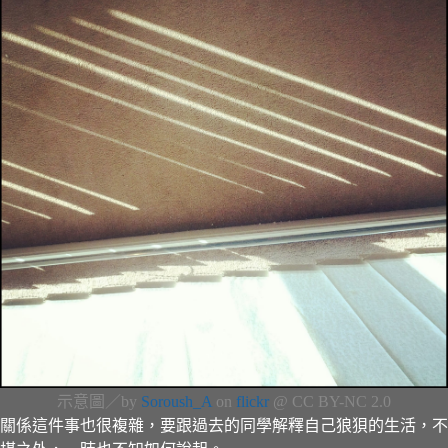
示意圖／by
Soroush_A
on
flickr
@ CC BY-NC 2.0
關係這件事也很複雜，要跟過去的同學解釋自己狼狽的生活，不