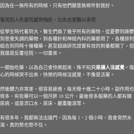
因為在一無所有的時候，只有他們願意無條件對我好。
看見別人失望而感到愧疚，比失去更難以承受
從學生時代看到大，醫生們換了幾乎所有的藥物，從憂鬱到躁鬱
到思覺失調的藥物，到各種針和神經內科的藥都用了，各種排列
組合到同時十幾種藥，甚至超過研究證實有效的劑量都開了，但
我還是反覆住院，一切重來。
一開始吃藥，以為自己會快樂起來，殊不知
只是讓人沒感覺
。傷
心的時候哭不出來，快樂的時候沒感覺，不像是活著。
然後體力非常差，很容易疲倦，每天睡十幾二十小時。副作用也
很多，有些藥可以一個月胖 10 公斤，最後很多服藥的人都有糖
尿病，或是流口水、尿床、嚴重腹瀉等。
有很多年，我都無法出遠門，因為每 1、2 個小時，我會突然水
瀉，真的憋也憋不住。