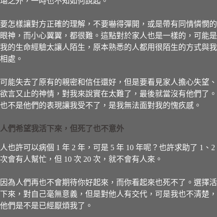
堪之外，一時也不知如何說起。
要怎樣讓對方正確的理解，不要嚇得彈開，或是帶有同情憐憫的
眼神，而小心翼翼，都很難。這點對於家人也是一樣的，可能是
我的生命經驗太讓人陌生，原本熟悉的人都用很陌生的方式與我
相處。
可能失去了原有的親密和信任還好，但是要看見家人擔心失望、
欲言又止的神情，對我來說實在太難了，最後就當沒有他們了。
也不是他們的表現讓我受不了，是我無法面對我的愧疚感。
人們希望我活下來，但死了也不意外
人也許可以病個 1 年 2 年，可是 5 年 10 年呢？也許求助了 1、2
次會有人幫忙，但 10 次 20 次，就不會有人來。
因為人們再也不會期待你好起來，而你看起來也死不了。選擇活
下來，對自己毫無意義，但是對他人有交代，可是我也不清楚，
他們是不是已經厭煩我了。