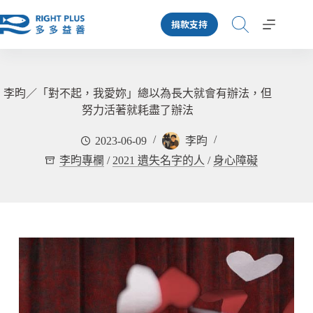
跳
捐款支持
至
主
要
內
容
李昀／「對不起，我愛妳」總以為長大就會有辦法，但
努力活著就耗盡了辦法
2023-06-09
李昀
李昀專欄
/
2021 遺失名字的人
/
身心障礙