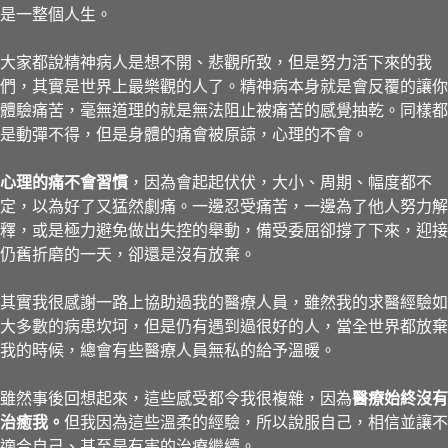
是一整個人生。
大家都說精神病人是想不開、悲觀所致，但是努力活下來的我
們，其實是世界上最樂觀的人了。精神病本身就是會反覆的讓你
體驗痛苦，毫無道理的就是無法阻止被痛苦的感覺抽乾。同樣都
是動彈不得，但是身體的痛會被原諒，心理的不會。
心理的痛不會習慣
，因為會起起伏伏，大小、周期、幅度都不
定，以為好了又猛然劇痛。一邊忍受痛苦，一邊為了他人努力解
釋，或是極力避免做出失控的舉動，備受委屈卻撐了下來，迎接
仍舊折磨的一天，卻還是沒有放棄。
其實我很感謝一路上協助過我的醫療人員，雖然我的求醫經驗如
大多數的病患坎坷，但是仍有遇到過很好的人，當全世界都放棄
我的時候，總會有些醫療人員無私的給予溫暖。
雖然事後回想起來，這些感受都令我很複雜，因為
醫療始終沒有
治癒我。
但我因為這些溫柔的經驗，所以說服自己，相信並讓不
適合自己、甚至是有害的治療繼續。