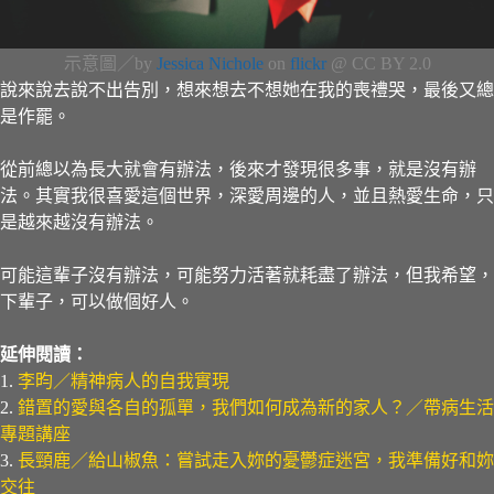
示意圖／by
Jessica Nichole
on
flickr
@ CC BY 2.0
說來說去說不出告別，想來想去不想她在我的喪禮哭，最後又總
是作罷。
從前總以為長大就會有辦法，後來才發現很多事，就是沒有辦
法。其實我很喜愛這個世界，深愛周邊的人，並且熱愛生命，只
是越來越沒有辦法。
可能這輩子沒有辦法，可能努力活著就耗盡了辦法，但我希望，
下輩子，可以做個好人。
延伸閱讀：
1.
李昀／精神病人的自我實現
2.
錯置的愛與各自的孤單，我們如何成為新的家人？／帶病生活
專題講座
3.
長頸鹿／給山椒魚：嘗試走入妳的憂鬱症迷宮，我準備好和妳
交往