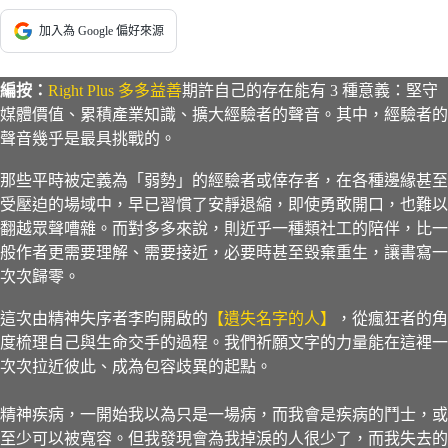
加入為 Google 偏好來源
編按：
Right Plus 多多益善
期許自己的存在能有 3 種意義：堅守
媒體價值、累積產業知識、擴大經驗者的聲音。其中，經驗者的
聲音幾乎是最具挑戰的。
那些平時被定義為「弱勢」的經驗者或倖存者，在各種邊緣甚至
受壓迫的場域中，早已習慣了安靜退縮，即使勇敢開口，也難以
翻越眾聲嘈雜。而對多多來說，則近乎一種類社工的陪伴，比一
般作者更需要理解、需要接近，必要時甚至毀棄重生，讓書寫一
次次歸零。
這次由精神失序者李昀開啟的
【遺失名字的人】
，從瘋狂者的角
度梳理自己與生命交手的過程。我們祈願文字的力量能在這裡一
次次拉近彼此、成為包容歧異的起點。
精神疾病，一開始我以為只是一場病，而我會是疾病的鬥士，或
至少可以被寬容。但我發現會為我掉淚的人很少了，而我失去的