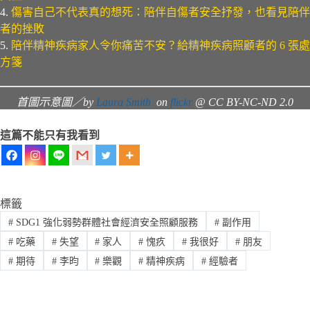
4.
傷害自己不代表真的想死：陪伴自傷者安全抒發，也看見陪伴
者的挫敗
5.
陪伴精神疾病家人令你痛苦不安？給精神疾病照顧者的 6 張處
方箋
首圖示意圖／by
Laura Smith
on
flickr
@ CC BY-NC-ND 2.0
這篇不能只有我看到
標籤
#
SDG1 強化弱勢群體社會經濟安全照顧服務
#
副作用
#
吃藥
#
失望
#
家人
#
愧疚
#
我很好
#
朋友
#
期待
#
李昀
#
樂觀
#
精神疾病
#
經驗者