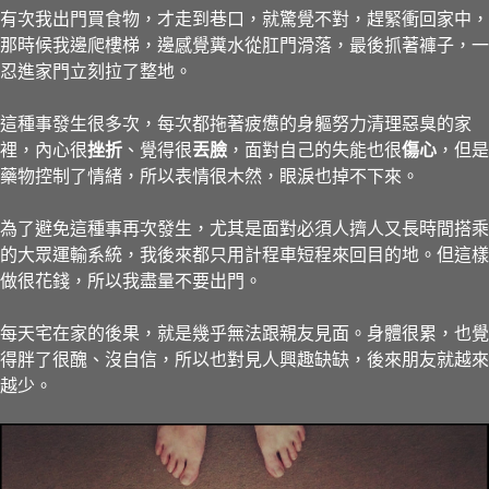
有次我出門買食物，才走到巷口，就驚覺不對，趕緊衝回家中，
那時候我邊爬樓梯，邊感覺糞水從肛門滑落，最後抓著褲子，一
忍進家門立刻拉了整地。
這種事發生很多次，每次都拖著疲憊的身軀努力清理惡臭的家
裡，內心很
挫折
、覺得很
丟臉
，面對自己的失能也很
傷心
，但是
藥物控制了情緒，所以表情很木然，眼淚也掉不下來。
為了避免這種事再次發生，尤其是面對必須人擠人又長時間搭乘
的大眾運輸系統，我後來都只用計程車短程來回目的地。但這樣
做很花錢，所以我盡量不要出門。
每天宅在家的後果，就是幾乎無法跟親友見面。身體很累，也覺
得胖了很醜、沒自信，所以也對見人興趣缺缺，後來朋友就越來
越少。