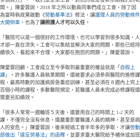
闆。」陳愛蓉說，2018 年之所以動員同事們成立工會，除了因
為當時執政黨啟動《
勞動基準法
》修法，讓
護理人員的勞動條件
大開倒車
，也為了
讓照護人才可以久任
。
「醫院可以是一個很好的工作環境，也可以學習到很多知識，人
才卻一直在流失。工會可以集結並解決大家的問題，那些已經持
續很久、看起來不合理、大家都在抱怨的問題。」陳愛蓉說。
陳愛蓉回顧，工會成立至今爭取到最重要的權益就是「
自假上
課
」。許多醫護人員執業期間，還被要求必須參與醫院的進修課
程，最高時數的加護病房急重症訓練，甚至必須在８週內上完上
百個小時的課程，多數醫院規定，若醫護人員未完成必修課程還
需要另扣績效。
「很多人常常一週輪班５天後，還要用自己的時間上 1-2 天的
課，不僅完全沒有休息，還嚴重影響醫護人員的精神，甚至是病
人的安危。」陳愛蓉說，後來經過工會半年多的爭取，才讓
勞動
部做出「違反勞基法」的函釋
，並要求臺大醫院給予補休或加班