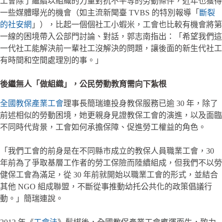
工會除了繼續以組織的力量對抗不平等的勞動條件，近年也獲得
一些媒體曝光的機會（如主流新聞臺 TVBS 的特別報導「
斷裂
的社安網
」），比起一個個社工小蝦米，工會也比較有機會將第
一線的困境帶入公部門討論、對話，郭志南指出：「希望我們這
一代社工能解決前一輩社工沒解決的問題，讓後面的新生代社工
有時間和空間處理別的事。」
後繼無人「做組織」，公民勞動教育需向下紮根
全國教保產業工會
理事長簡瑞連投身教保服務已逾 30 年，除了
前述相似的勞動困境，她更親身見證教保工會的演進，以及面臨
不同時代背景，工會如何承擔保障、促進勞工權益的角色。
「我們工會的前身是在不同縣市成立的教保人員職業工會，30
年前為了爭取基層工作者的勞工保險而陸續組成，但我們不以勞
健保工會為滿足，從 30 年前就開始以職業工會的形式，並結合
其他 NGO 組成聯盟，不斷從事推動幼托公共化的政策倡議行
動。」簡瑞連說。