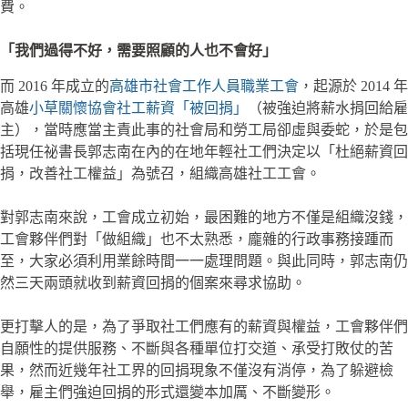
費。
「我們過得不好，需要照顧的人也不會好」
而 2016 年成立的
高雄市社會工作人員職業工會
，起源於 2014 年
高雄
小草關懷協會社工薪資「被回捐」
（被強迫將薪水捐回給雇
主），當時應當主責此事的社會局和勞工局卻虛與委蛇，於是包
括現任祕書長郭志南在內的在地年輕社工們決定以「杜絕薪資回
捐，改善社工權益」為號召，組織高雄社工工會。
對郭志南來說，工會成立初始，最困難的地方不僅是組織沒錢，
工會夥伴們對「做組織」也不太熟悉，龐雜的行政事務接踵而
至，大家必須利用業餘時間一一處理問題。與此同時，郭志南仍
然三天兩頭就收到薪資回捐的個案來尋求協助。
更打擊人的是，為了爭取社工們應有的薪資與權益，工會夥伴們
自願性的提供服務、不斷與各種單位打交道、承受打敗仗的苦
果，然而近幾年社工界的回捐現象不僅沒有消停，為了躲避檢
舉，雇主們強迫回捐的形式還變本加厲、不斷變形。