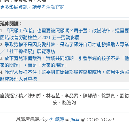
門票：
免費報名、入場
更多影展資訊，請參考活動官網
延伸閱讀：
1.
「照顧工作者」也需要被照顧嗎？周于萱：改變法律，還需要
團結改善勞動權益／2021 五一勞動影展
2.
爭取勞權不是因為愛計較，是為了顧好自己才能發揮助人專業
／「社工操極累」展覽專訪
3.
放下育兒軍備競賽，實踐共同照顧：引發爭端的孩子不是「他
家的問題」，而是「大家的課題」
4.
護理人員扛不住！監委糾正衛福部縱容醫療院所，病患生活照
顧成護理人員重擔
座談逐字稿／陳知妤、林若芷、李品蓁、陳郁勛、徐慧真、劉裕
安、駱浩昀
首圖示意圖／by
小 黃間
on
flickr
@ CC BY-NC 2.0