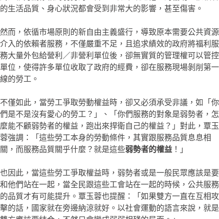
的生活品質、身心狀況都會受到非常大的影響，甚至傷害。
然而，依循市場原則的新自由主義盛行，導致原本需要公共資源
介入的依賴者服務，不僅嚴重不足，且追求績效的政府將福利服
務大量外包給營利／非營利單位後，卻無實質的管理權可以管控
單位，使得許多單位收取了政府的經費，卻在服務現場剝削第一
線的勞工。
不僅如此，當勞工爭取勞動權益時，卻又必須承受非議，如「你
們是不是沒有愛心的勞工？」、「你們服務的對象是弱勢者，怎
麼能不顧弱勢者的權益，跑出來捍衛自己的權益？」對此，覃玉
蓉強調：「這些勞工本身的勞動條件，其實跟服務品質息息相
關，而服務品質關乎什麼？就是這些
弱勢者的權益
！」
也因此，當這些勞工爭取權益時，弱勢者或是一般民眾應該是要
和他們站在一起，當全民跟這些工會站在一起的時候，公共服務
的品質才有可能提升。覃玉蓉也提醒：「如果雙方一直在互相攻
擊的話，國家就在旁邊納涼就好。以社會運動的語言來說，就是