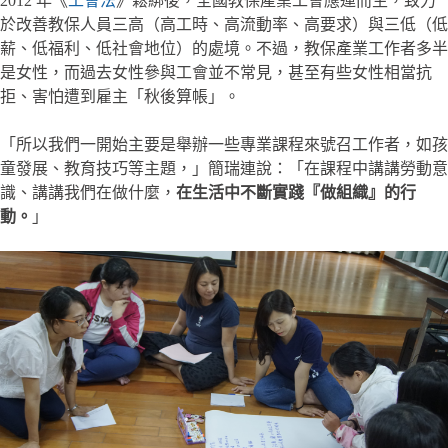
2012 年《
工會法
》鬆綁後，全國教保產業工會應運而生，致力
於改善教保人員三高（高工時、高流動率、高要求）與三低（低
薪、低福利、低社會地位）的處境。不過，教保產業工作者多半
是女性，而過去女性參與工會並不常見，甚至有些女性相當抗
拒、害怕遭到雇主「秋後算帳」。
「所以我們一開始主要是舉辦一些專業課程來號召工作者，如孩
童發展、教育技巧等主題，」簡瑞連說：「在課程中講講勞動意
識、講講我們在做什麼，
在生活中不斷實踐『做組織』的行
動。
」