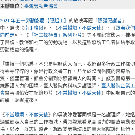
主辦單位：
臺灣勞動者協會
2021 年五一勞動影展【照起工】
的放映專題「
照護照護者
」
中，選映《
南丁格爾
》、《
不當蠟燭，不做天使
》、《
跟著我們
向前走
》、《
「社工操極累」系列短片
》等４部紀實影片，捕捉
了醫護、教保和社工的勞動現場，以及這些照護工作者團結爭取
勞動權益的過程。
「維持一個病房，不只是照顧病人而已。我們很多行政工作都切
得零零碎碎的，像是行政文書工作，乃至於整間醫院的醫療品
質、儀器管理，都會分割到你照顧病人的時間。」談及醫療第一
線照護人力的困境，臺大醫院內科病房護理師、
臺大醫院企業工
會
監事張佑安在紀錄短片《
不當蠟燭，不做天使
》中回顧自己的
經驗，娓娓道來。
《
不當蠟燭，不做天使
》的導演陳愛蓉同樣是一名護理師，她透
過鏡頭走入自己的工作場域，帶領觀眾看見高張力的醫療勞動現
場，以及一群志同道合、想改變勞動環境的臺大醫院護理師們，