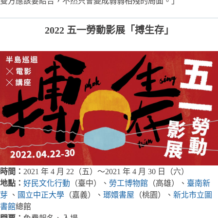
雙方應該要結合，不然只會變成弱弱相殘的局面。」
2022 五一勞動影展「搏生存」
時間：
2021 年 4 月 22（五）～2021 年 4 月 30 日（六）
地點：
好民文化行動
（臺中）、
勞工博物館
（高雄）、
臺南新
芽
、
國立中正大學
（嘉義）、
瑯嬛書屋
（桃園）、
新北市立圖
書館
總館