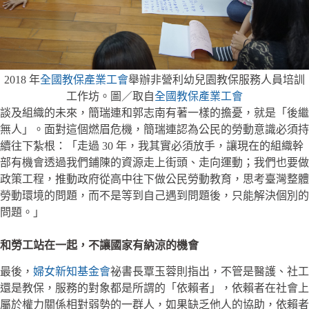
2018 年
全國教保產業工會
舉辦非營利幼兒園教保服務人員培訓
工作坊。圖／取自
全國教保產業工會
談及組織的未來，簡瑞連和郭志南有著一樣的擔憂，就是「後繼
無人」。面對這個燃眉危機，簡瑞連認為公民的勞動意識必須持
續往下紮根：「走過 30 年，我其實必須放手，讓現在的組織幹
部有機會透過我們鋪陳的資源走上街頭、走向運動；我們也要做
政策工程，推動政府從高中往下做公民勞動教育，思考臺灣整體
勞動環境的問題，而不是等到自己遇到問題後，只能解決個別的
問題。」
和勞工站在一起，不讓國家有納涼的機會
最後，
婦女新知基金會
祕書長覃玉蓉則指出，不管是醫護、社工
還是教保，服務的對象都是所謂的「依賴者」，依賴者在社會上
屬於權力關係相對弱勢的一群人，如果缺乏他人的協助，依賴者