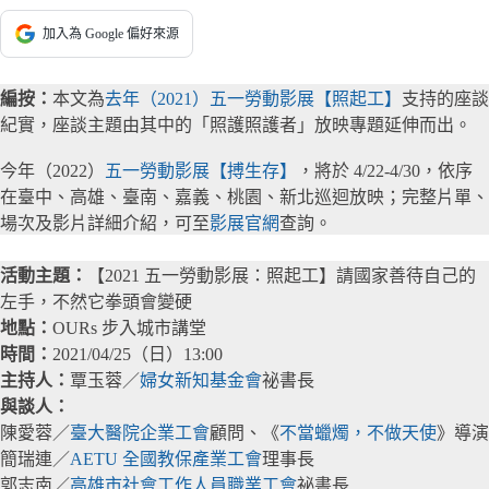
加入為 Google 偏好來源
編按：
本文為
去年（2021）五一勞動影展【照起工】
支持的座談
紀實，座談主題由其中的「照護照護者」放映專題延伸而出。
今年（2022）
五一勞動影展【搏生存】
，將於 4/22-4/30，依序
在臺中、高雄、臺南、嘉義、桃園、新北巡迴放映；完整片單、
場次及影片詳細介紹，可至
影展官網
查詢。
活動主題：
【2021 五一勞動影展：照起工】請國家善待自己的
左手，不然它拳頭會變硬
地點：
OURs 步入城市講堂
時間：
2021/04/25（日）13:00
主持人：
覃玉蓉／
婦女新知基金會
祕書長
與談人：
陳愛蓉／
臺大醫院企業工會
顧問、《
不當蠟燭，不做天使
》導演
簡瑞連／
AETU 全國教保產業工會
理事長
郭志南／
高雄市社會工作人員職業工會
祕書長