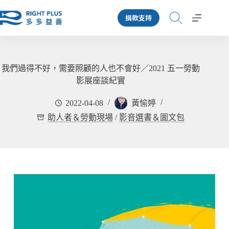
跳
捐款支持
至
主
要
內
容
我們過得不好，需要照顧的人也不會好／2021 五一勞動
影展座談紀實
2022-04-08
黃愉婷
助人者＆勞動現場
/
影音選書＆圖文包