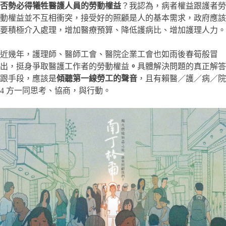
否勢必得犧牲醫護人員的勞動權益
？我認為，病者權益跟護者勞
動權益並不互相衝突，接受好的照顧是人的基本需求，政府應該
要積極介入處理，增加醫療預算、降低護病比、增加護理人力。
近幾年，護理師、醫師工會、醫院企業工會也如雨後春筍般冒
出，挺身爭取醫護工作者的勞動權益
。
具體解決問題的真正解答
跟手段，應該是
傾聽第一線勞工的聲音
，且有賴醫／護／病／院
4 方一同思考、協商，與行動。