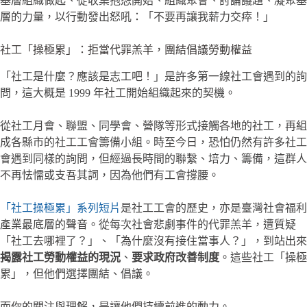
基層組織做起、從收集抱怨開始、組織聚會、討論議題、凝聚基
層的力量，以行動發出怒吼：「不要再讓我薪力交瘁！」
社工「操極累」：拒當代罪羔羊，團結倡議勞動權益
「社工是什麼？應該是志工吧！」是許多第一線社工會遇到的詢
問，這大概是 1999 年社工開始組織起來的契機。
從社工月會、聯盟、同學會、營隊等形式接觸各地的社工，再組
成各縣市的社工工會籌備小組。時至今日，恐怕仍然有許多社工
會遇到同樣的詢問，但經過長時間的聯繫、培力、籌備，這群人
不再怯懦或支吾其詞，因為他們有工會撐腰。
「社工操極累」系列短片
是社工工會的歷史，亦是臺灣社會福利
產業最底層的聲音。從每次社會悲劇事件的代罪羔羊，遭質疑
「社工去哪裡了？」、「為什麼沒有接住當事人？」，到站出來
揭露社工勞動權益的現況
、
要求政府改善制度
。這些社工「操極
累」，但他們選擇團結、倡議。
而你的關注與理解，是讓他們持續前進的動力。