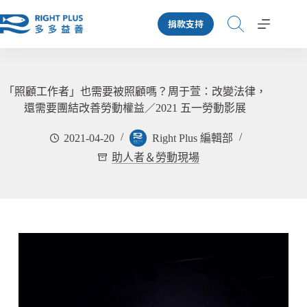
跳
捐款支持
至
主
要
內
容
「照顧工作者」也需要被照顧嗎？周于萱：改變法律，
還需要團結改善勞動權益／2021 五一勞動影展
2021-04-20
Right Plus 編輯部
助人者＆勞動現場