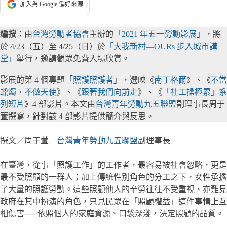
加入為 Google 偏好來源
編按：
由
台灣勞動者協會
主辦的「
2021 年五一勞動影展
」，將
於 4/23（五）至 4/25（日）於
「
大我新村—OURs 步入城市講
堂
」
舉行，邀請觀眾免費入場欣賞。
影展的第 4 個專題「
照護照護者
」，選映《
南丁格爾
》、《
不當
蠟燭，不做天使
》、《
跟著我們向前走
》、《
「社工操極累」系
列短片
》4 部影片。本文由
台灣青年勞動九五聯盟
副理事長周于
萱撰寫，針對該 4 部影片提供簡介與反思。
撰文／周于萱
台灣青年勞動九五聯盟
副理事長
在臺灣，從事「照護工作」的工作者，最容易被社會忽略，更是
最不受照顧的一群人；加上傳統性別角色的分工之下，女性承擔
了大量的照護勞動。這些照顧他人的辛勞往往不受重視、亦難見
政府在其中扮演的角色，只見民眾在「照顧權益」這件事情上互
相傷害── 依照個人的家庭資源、口袋深淺，決定照顧的品質。