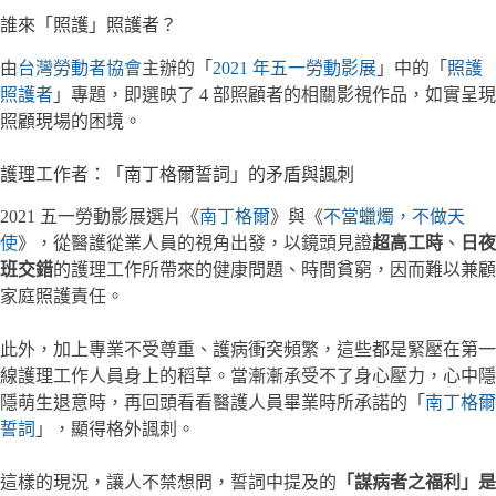
誰來「照護」照護者？
由
台灣勞動者協會
主辦的「
2021 年五一勞動影展
」中的「
照護
照護者
」專題，即選映了 4 部照顧者的相關影視作品，如實呈現
照顧現場的困境。
護理工作者：「南丁格爾誓詞」的矛盾與諷刺
2021 五一勞動影展選片《
南丁格爾
》與《
不當蠟燭，不做天
使
》，從醫護從業人員的視角出發，以鏡頭見證
超高工時
、
日夜
班交錯
的護理工作所帶來的健康問題、時間貧窮，因而難以兼顧
家庭照護責任。
此外，加上專業不受尊重、護病衝突頻繁，這些都是緊壓在第一
線護理工作人員身上的稻草。當漸漸承受不了身心壓力，心中隱
隱萌生退意時，再回頭看看醫護人員畢業時所承諾的「
南丁格爾
誓詞
」，顯得格外諷刺。
這樣的現況，讓人不禁想問，誓詞中提及的
「謀病者之福利」是