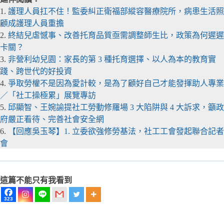
1.
護理人員扛不住！監委糾正衛福部縱容醫療院所，病患生活照
顧成護理人員重擔
2.
終結兒虐憾事、改善托育品質亟需調整師生比，政策為何遲遲
卡關？
3.
非營利幼兒園：家長的第 3 種托育選擇、以人為本的教育實
踐、跨世代的好投資
4.
爭取勞權不是因為愛計較，是為了顧好自己才能發揮助人專業
／「社工操極累」展覽專訪
5.
邱顯智、王婉諭提社工勞動修羅場 3 大陷阱與 4 大訴求，籲政
府嚴正看待、完善社會安全網
6.
【回應吳玉琴】1. 立委欲強修勞基法，社工工會發起聯合記者
會
這篇不能只有我看到
323