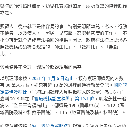
醫院的護理照顧如是、幼兒托育照顧如是，弱勢群眾的陪伴照顧
亦是。
照顧人，從來就不是件容易的事，特別是照顧幼兒、老人、行動
不便者，以及病人。「照顧」是高壓、高勞動密度的工作，一不
小心可能就會造成無法挽回的後果。因此，政府在法律上要求各
照護機構必須符合規定的「師生比」、「護病比」、「照顧
比」。
勞動條件不合理，體現於照顧現場的衝突
以護理師來說，
2021 年 4 月 6 日為止
，領有護理師證照的人數
有 30 萬人左右，卻只有近 18 萬的護理師進行執業登記。
國際認
定最佳護病比
（平均每個護理人員照顧病人的數量）為 1:6，而
臺灣 2019 年在「
醫療機構設置標準
」
第 12-1 條
，明定急性一般
病床「全日平均護病比」，卻還是
1:9
（醫學中心）、
1:12
（區
域醫院及精神科教學醫院）、
1:15
（地區醫院及精神科醫院）。
而教育部依照《
幼兒教育及照顧法
》規定，2 歲以上未滿 3 歲幼