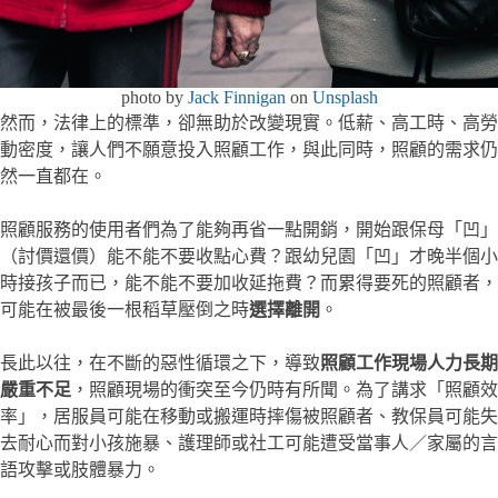
photo by
Jack Finnigan
on
Unsplash
然而，法律上的標準，卻無助於改變現實。低薪、高工時、高勞
動密度，讓人們不願意投入照顧工作，與此同時，照顧的需求仍
然一直都在。
照顧服務的使用者們為了能夠再省一點開銷，開始跟保母「凹」
（討價還價）能不能不要收點心費？跟幼兒園「凹」才晚半個小
時接孩子而已，能不能不要加收延拖費？而累得要死的照顧者，
可能在被最後一根稻草壓倒之時
選擇離開
。
長此以往，在不斷的惡性循環之下，導致
照顧工作現場人力長期
嚴重不足
，照顧現場的衝突至今仍時有所聞。為了講求「照顧效
率」，居服員可能在移動或搬運時摔傷被照顧者、教保員可能失
去耐心而對小孩施暴、護理師或社工可能遭受當事人／家屬的言
語攻擊或肢體暴力。