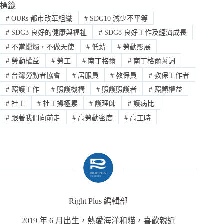
標籤
#
OURs 都市改革組織
#
SDG10 減少不平等
#
SDG3 良好的健康與福祉
#
SDG8 良好工作及經濟成長
#
不當蠟燭，不做天使
#
低薪
#
勞動影展
#
勞動權益
#
勞工
#
南丁格爾
#
南丁格爾誓詞
#
台灣勞動者協會
#
居服員
#
教保員
#
教保工作者
#
照護工作
#
照護機構
#
照護照護者
#
照顧權益
#
社工
#
社工操極累
#
護理師
#
護病比
#
跟著我們向前走
#
高勞動密度
#
高工時
Right Plus 編輯部
2019 年 6 月出生，熱愛海洋和貓，喜歡親近