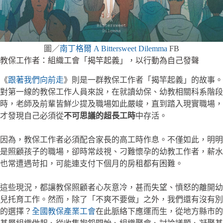
圖／
南丁格爾 A Bittersweet Dilemma
FB
教保工作者：組織工會「揭竿起義」，以行動為自己發聲
《
跟著我們向前走
》則是一群教保工作者「揭竿起義」的故事。
對第一線的教保工作人員來說，在就讀幼保、幼教相關科系階段
時，老師及前輩皆鮮少提及職場如此嚴峻，直到踏入現實職場，
才發現自己必須從
不可思議的超長工時
中存活。
因為，教保工作者必須配合家長的高工時作息。不僅如此，明明
是照顧孩子的職場，卻時常歧視、刁難懷孕的幼教工作者，薪水
也常遭遇苛扣，可能連支付下個月的房租都有困難。
這些現況，都讓教保照顧者心灰意冷，甚而失望、憤怒的離開幼
兒托育工作。然而，除了「不爽不要做」之外，我們還有沒有別
的選擇？
全國教保產業工會
在此脈絡下應運而生，從地方縣市的