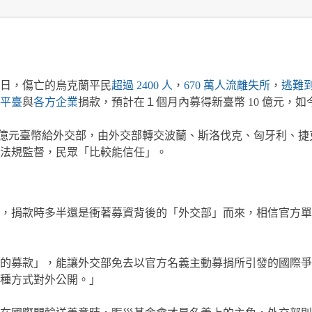
22 日，傷亡的烏克蘭平民
超過 2400 人
，
670 萬人流離失所
，
逃難
平臺
與
各方企業
捐款，預計在１個月內募得新臺幣 10 億元，
5 億元臺幣給外交部，由外交部轉交波蘭、斯洛伐克、匈牙利、
法規監督，民眾「比較能信任」。
，捐款時多半還是衝著募資背後的「外交部」而來，相信官方單
的募款」，能讓外交部免去以官方名義主動募捐所引發的國際爭
種方式對外公開。」