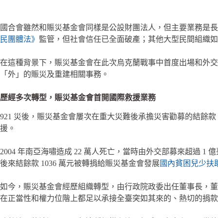
國合會雖然和賑災基金會同樣是公設財團法人，但主要業務是長
民團體法》
監管，但社會信任已全面破產；其他大型民間組織如
在這種背景下，賑災基金會在此次烏克蘭戰事中首度出場和外交部
「外」的賑災及重建相關事務。
歷經多次轉型，賑災基金會首開國際救援業務
921 災後，賑災基金會屢次在重大災難後承擔災害勸募的結餘
援。
2004 年南亞海嘯造成 22 萬人死亡，當時由外交部募來超過
後來結餘款 1036 萬元被轉捐給賑災基金會發展
國內貧困兒少扶
如今，賑災基金會經歷組織轉型，由行政院政委出任董事長，董
在正當性和權力位階上都足以承接全臺突如其來的、熱切的捐款