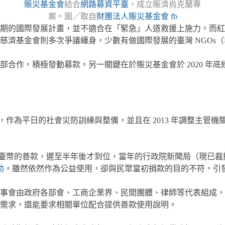
賑災基金會
結合
網路募資平臺
，成立賑濟烏克蘭專
案。圖／取自
財團法人賑災基金會 fb
期的國際發展計畫，並不適合在「緊急」人道救援上施力。而紅
慈濟基金會則多次爭議纏身，少數有做國際發展的臺灣 NGOs
合作，積極發動募款。另一關鍵在於賑災基金會於 2020 年底
款，作為平日的社會災防訓練與整備，並且在 2013 年調整主
 1 億臺幣的善款，遲至半年後才到位，當年的行政院新聞局（現已裁
助
，雖然依然作為公益使用，卻與民眾當初捐款的目的不符，引
事會由政府各部會、工商企業界、民間團體、律師等代表組成，
需求，還能要求相關單位配合提供善款使用說明。