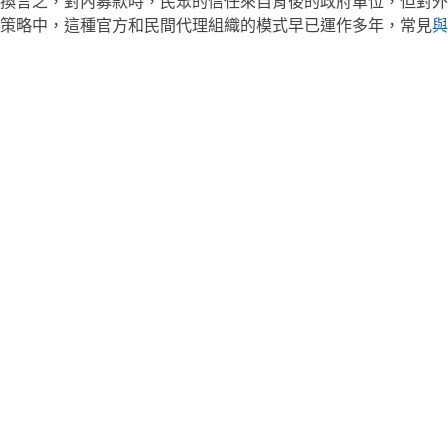
換言之，對內募款時，民眾的信任來自背後的政府單位，但對外
策略中，這種官方和民間代理組織的模式早已運作多年，常見
與