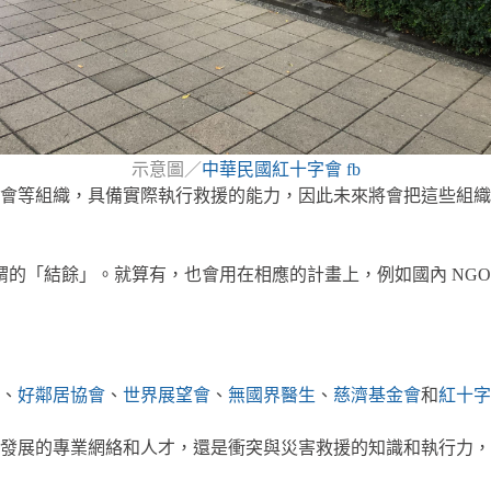
示意圖／
中華民國紅十字會 fb
會等組織，具備實際執行救援的能力，因此未來將會把這些組織
所謂的「結餘」。就算有，也會用在相應的計畫上，例如國內 NG
、
好鄰居協會
、
世界展望會
、
無國界醫生
、
慈濟基金會
和
紅十字
發展的專業網絡和人才，還是衝突與災害救援的知識和執行力，