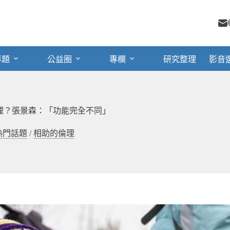
專題
公益圈
專欄
研究整理
影音
理？張景森：「功能完全不同」
熱門話題
/
相助的倫理