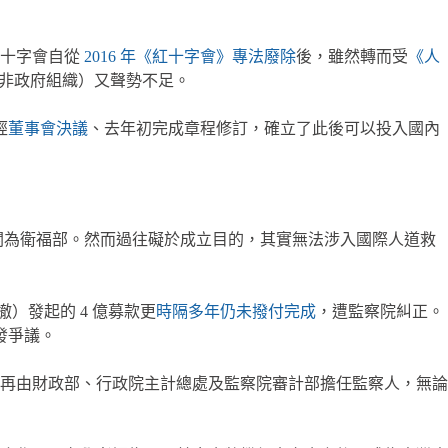
十字會自從
2016 年《紅十字會》專法廢除
後，雖然轉而受
《人
（非政府組織）又聲勢不足。
經
董事會決議
、去年初完成章程修訂，確立了此後可以投入國內
管機關為衛福部。然而過往礙於成立目的，其實無法涉入國際人道救
撤）發起的 4 億募款更
時隔多年仍未撥付完成
，遭監察院糾正。
發爭議。
再由財政部、行政院主計總處及監察院審計部擔任監察人，無論