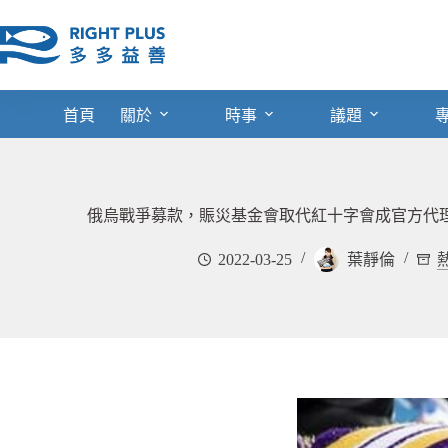
跳
至
主
要
內
首頁
關於
時事
議題
容
俄烏戰爭募款，賑災基金會取代紅十字會成官方代
2022-03-25
葉靜倫