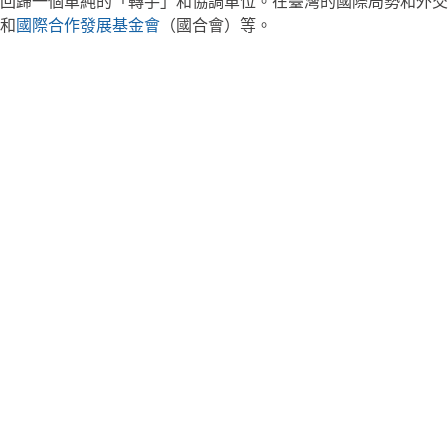
回歸一個單純的「轉手」和協調單位。在臺灣的國際局勢和外交
和
國際合作發展基金會
（國合會）等。