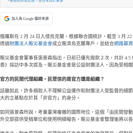
無關政府或民間，信任來自於累積
加入為 Google 偏好來源
俄羅斯在 2 月 24 日入侵烏克蘭，根據聯合國統計，截至 3 月 
透過
財團法人賑災基金會
成立賑濟烏克蘭專戶，並結合
網路募資
賑災基金會董事長張景森指出，日前已優先撥款２次，共計 4.
善》採訪中多次提及，賑災基金會是公設財團法人，因為受相關
官方的民間代理組織，民眾信的是官方還是組織？
話雖如此，許多捐款人不理解公益運作和財團法人受監督的細節
大的立基點在於其「非官方」的身分。
如同張景森所說，考量臺灣複雜的國際地位，這個「由民間發動
外交部提供受捐單位和使用明細報告，賑災基金會整理後將以各