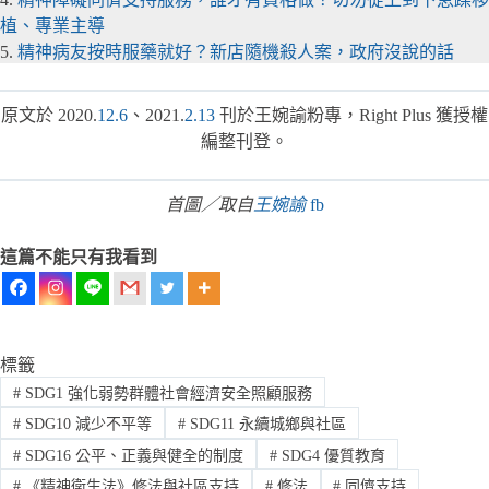
植、專業主導
5.
精神病友按時服藥就好？新店隨機殺人案，政府沒說的話
原文於 2020.
12.6
、2021.
2.13
刊於王婉諭粉專，Right Plus 獲授權
編整刊登。
首圖／取自
王婉諭
fb
這篇不能只有我看到
標籤
#
SDG1 強化弱勢群體社會經濟安全照顧服務
#
SDG10 減少不平等
#
SDG11 永續城鄉與社區
#
SDG16 公平、正義與健全的制度
#
SDG4 優質教育
#
《精神衛生法》修法與社區支持
#
修法
#
同儕支持