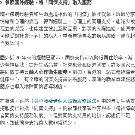
5. 參照國外經驗，將「同儕支持」融入服務
精神疾病經驗者和生命處境相似的「同儕」彼此凝聚，透過分享
情緒和心理的痛苦，得到經驗上、心理上的同理支持，能減少被
孤立的感受。也能建立彼此互助互惠、對等的人際連結，使原本
可能受到社會汙名化的病人，重新看待自我的疾病經驗，建立起
自我認同。
國外近 20 年來的經驗已顯示，同儕支持可以降低再住院率、減
少精神症狀、提升生活品質、社會融合和促進就業。許多國家已
將同儕支持員
融入心理衛生服務
。例如，香港的一站式精神綜合
健康中心，有全職的同儕支持員駐點服務；澳洲的職業重建服務
體系也導入精障同儕督導制度。
在臺灣，雖然
《身心障礙者個人照顧服務辦法》
中的自立生活支
持服務已包括「同儕支持」，衛福部社家署也有規畫「精神障礙
者同儕支持服務制度」。但對同儕支持員的培訓、認證仍不足
夠，致使同儕支持員人數非常稀少。