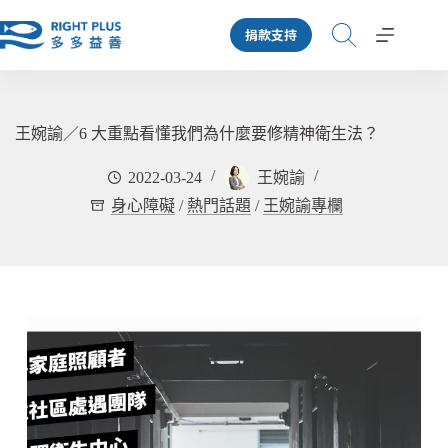
跳
捐款支持
至
主
要
內
容
王婉諭／6 大重點看懂我們為什麼要修精神衛生法？
2022-03-24
王婉諭
身心障礙
/
熱門話題
/
王婉諭專欄