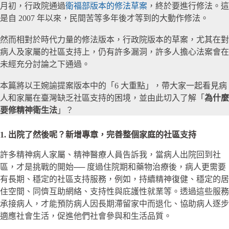
月初，行政院通過
衛福部版本的修法草案
，終於要進行修法。這
是自 2007 年以來，民間苦等多年後才等到的大動作修法。
然而相對於時代力量的修法版本，行政院版本的草案，尤其在對
病人及家屬的社區支持上，仍有許多漏洞，許多人擔心法案會在
未經充分討論之下通過。
本篇將以王婉諭提案版本中的「6 大重點」，帶大家一起看見病
人和家屬在臺灣缺乏社區支持的困境，並由此切入了解「
為什麼
要修精神衛生法
」？
1. 出院了然後呢？新增專章，完善整個家庭的社區支持
許多精神病人家屬、精神醫療人員告訴我，當病人出院回到社
區，才是挑戰的開始── 度過住院期和藥物治療後，病人更需要
有長期、穩定的社區支持服務，例如，持續精神復健、穩定的居
住空間、同儕互助網絡、支持性與庇護性就業等。透過這些服務
承接病人，才能預防病人因長期滯留家中而退化、協助病人逐步
適應社會生活，促進他們社會參與和生活品質。