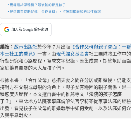
親權纏訟爭輸贏？最後輸的都是孩子
提供專業協助促進「合作父母」，打破親權纏訟的惡性循環
加入為 Google 偏好來源
編按：
啟示出版社
於今年 7 月出版
《合作父母與親子會面：一群
本土社工的看見》
一書，由
現代婦女基金會
社工團隊將工作中的
行動研究和心路歷程，寫成文字紀錄、匯集成書，期望幫助面臨
家庭離異風暴的大人及孩子們。
根據本書，「合作父母」意指夫妻之間在分居或離婚後，仍能支
持對方在父親或母親的角色上，與子女有穩固的親子關係，是一
種態度與歷程。本文選自書中的推薦專文「
法院的孩子怎麼
了？
」，臺北地方法院家事庭調解法官李莉苓從家事法庭的經驗
出發，看見孩子在父母的離婚戰爭中如何受創，以及法庭如何介
入與平息戰火。