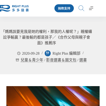
跳
捐款支持
至
主
要
內
容
「媽媽說要見我是她的權利，那我的人權呢？」親權纏
訟爭輸贏？最後輸的都是孩子／《合作父母與親子會
面》推薦序
2020-09-28
Right Plus 編輯部
兒童＆青少年
/
影音選書＆圖文包
/
選書