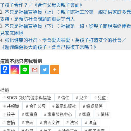
了孩子合作？／《合作父母與親子會面》
2.
不只是社福宣導員（上）：親子館社工於第一線提供家庭多元
支持，是預防社會問題的重要守門人
3.
不只是社福宣導員（下）：社福第一線，從親子館現場延伸看
見家庭困境
4.
強化健康的社群、學會愛與被愛，為孩子打造安全的社會／
《遍體鱗傷長大的孩子，會自己恢復正常嗎？》
這篇不能只有我看到
99
標籤
#
SDG3 良好的健康與福祉
#
信任
#
兒少
#
兒童
#
共親職
#
合作父母
#
啟示出版社
#
婚姻關係
#
孩子
#
家事庭
#
家事服務中心
#
家庭
#
情緒
#
書摘
#
會面
#
會面交往
#
法官
#
法庭