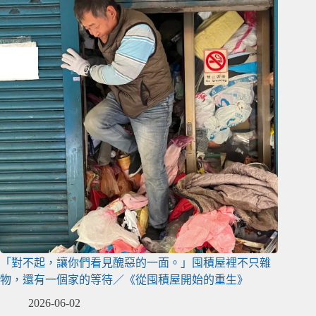
「對不起，讓你們看見醜惡的一面。」囤積屋裡不只雜
物，還有一個家的等待／《從囤積屋開始的重生》
2026-06-02