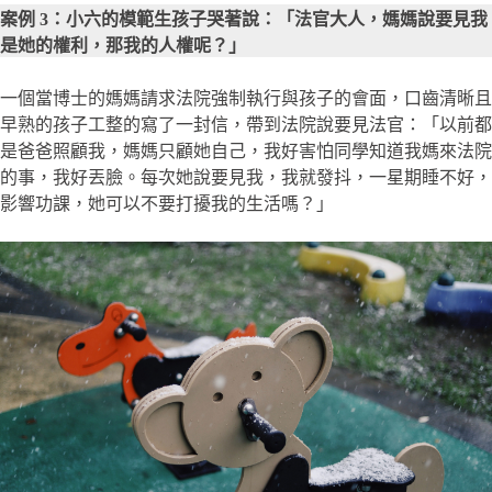
案例 3：小六的模範生孩子哭著說：「法官大人，媽媽說要見我
是她的權利，那我的人權呢？」
一個當博士的媽媽請求法院強制執行與孩子的會面，口齒清晰且
早熟的孩子工整的寫了一封信，帶到法院說要見法官：「以前都
是爸爸照顧我，媽媽只顧她自己，我好害怕同學知道我媽來法院
的事，我好丟臉。每次她說要見我，我就發抖，一星期睡不好，
影響功課，她可以不要打擾我的生活嗎？」