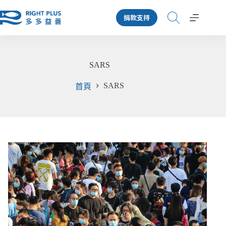
跳
捐款支持
至
主
要
內
SARS
容
SARS
首頁