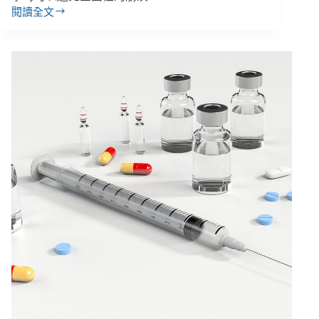
閱讀全文
余
孟
勳
專
欄
／
汲
取
臺
灣
抗
疫
經
驗，
強
化
風
險
社
會
中