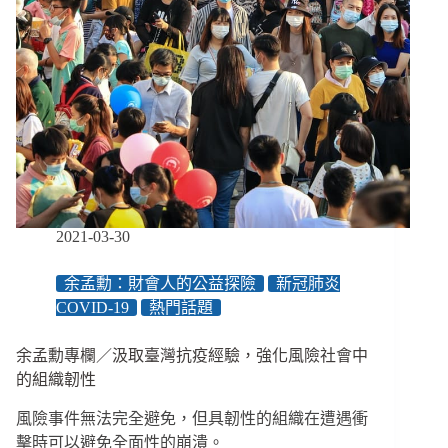
2021-03-30
余孟勳：財會人的公益探險
新冠肺炎
COVID-19
熱門話題
余孟勳專欄／汲取臺灣抗疫經驗，強化風險社會中
的組織韌性
風險事件無法完全避免，但具韌性的組織在遭遇衝
擊時可以避免全面性的崩潰。