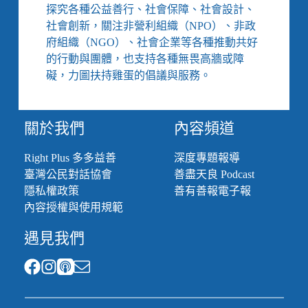
易
探究各種公益善行、社會保障、社會設計、
重
社會創新，關注非營利組織（NPO）、非政
症
府組織（NGO）、社會企業等各種推動共好
族
的行動與團體，也支持各種無畏高牆或障
群、
傾
礙，力圖扶持雞蛋的倡議與服務。
全
力
研
關於我們
內容頻道
發
疫
Right Plus 多多益善
深度專題報導
苗
臺灣公民對話協會
善盡天良 Podcast
藥
物、
隱私權政策
善有善報電子報
減
內容授權與使用規範
緩
病
遇見我們
例
新
增
速
度、