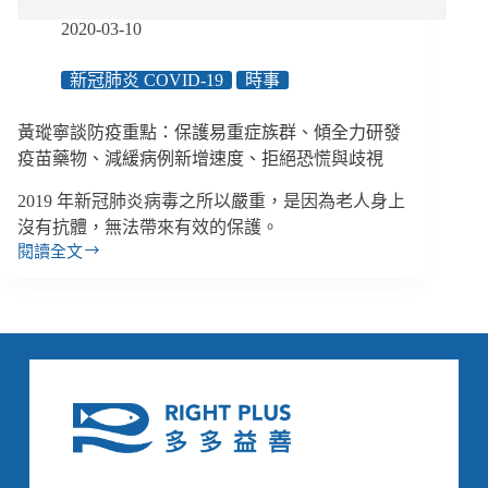
的
2020-03-10
組
織
新冠肺炎 COVID-19
時事
韌
性
黃瑽寧談防疫重點：保護易重症族群、傾全力研發
疫苗藥物、減緩病例新增速度、拒絕恐慌與歧視
2019 年新冠肺炎病毒之所以嚴重，是因為老人身上
沒有抗體，無法帶來有效的保護。
閱讀全文
黃
瑽
寧
談
防
疫
重
點：
保
護