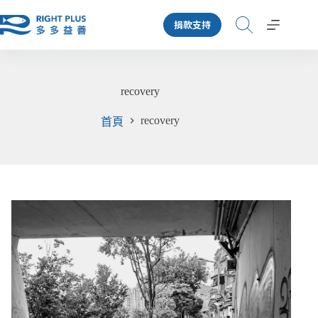
跳
捐款支持
至
主
要
內
recovery
容
recovery
首頁