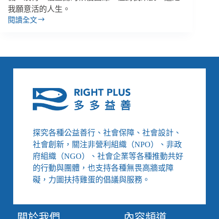
我願意活的人生。
閱讀全文
李
昀
／
復
原
在
說
什
麼：
不
是
探究各種公益善行、社會保障、社會設計、
「治
社會創新，關注非營利組織（NPO）、非政
好」，
府組織（NGO）、社會企業等各種推動共好
而
的行動與團體，也支持各種無畏高牆或障
是
可
礙，力圖扶持雞蛋的倡議與服務。
以
決
定
關於我們
內容頻道