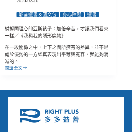
2020-02-10
與
親
影音選書＆圖文包
身心障礙
選書
密
關
模擬同理心的亞斯孩子：加倍辛苦，才讓我們看來
係
／
一樣／《我與我的隱形魔物》
《我
在一段關係之中，上下之間所擁有的差異，並不是
與
我
處於優勢的一方認真表現出平等與寬容，就能夠消
的
滅的。
隱
閱讀全文
模
形
擬
魔
同
物》
理
心
的
亞
斯
孩
子：