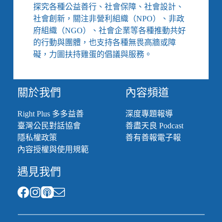
加
探究各種公益善行、社會保障、社會設計、
倍
社會創新，關注非營利組織（NPO）、非政
辛
府組織（NGO）、社會企業等各種推動共好
苦，
的行動與團體，也支持各種無畏高牆或障
才
讓
礙，力圖扶持雞蛋的倡議與服務。
我
們
看
關於我們
內容頻道
來
一
Right Plus 多多益善
深度專題報導
樣
臺灣公民對話協會
善盡天良 Podcast
／
《我
隱私權政策
善有善報電子報
與
內容授權與使用規範
我
的
遇見我們
隱
形
魔
物》