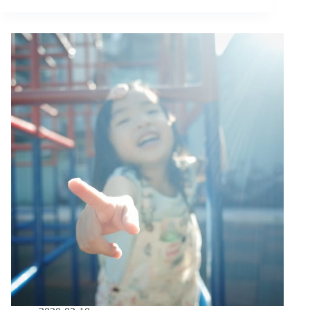
「你
愛
我
嗎？
因
為
我
是
我？」
亞
斯
孩
子
的
終
極
考
驗：
情
慾
渴
望