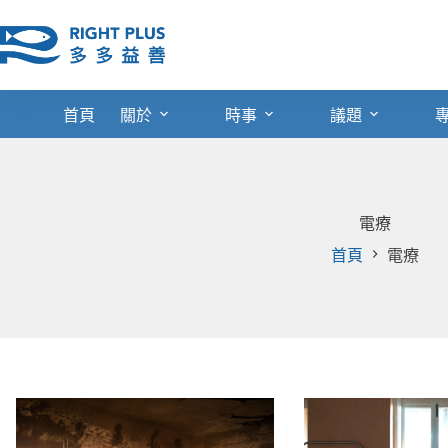
跳
至
主
要
內
首頁
關於
時事
議題
容
電療
首頁
電療