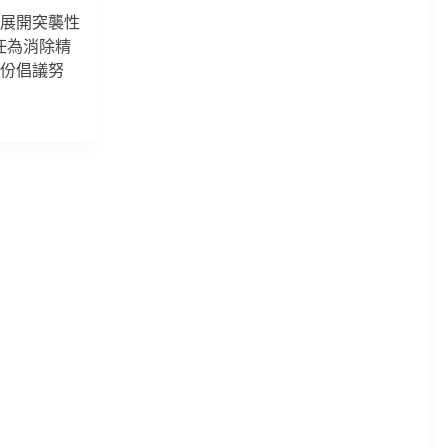
構展開突襲性
任為消除精
一份倡議努