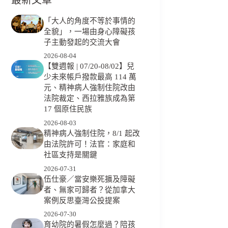
「大人的角度不等於事情的
全貌」，一場由身心障礙孩
子主動發起的交流大會
2026-08-04
【雙週報 | 07/20-08/02】兒
少未來帳戶撥款最高 114 萬
元、精神病人強制住院改由
法院裁定、西拉雅族成為第
17 個原住民族
2026-08-03
精神病人強制住院，8/1 起改
由法院許可！法官：家庭和
社區支持是關鍵
2026-07-31
伍仕豪／當安樂死擴及障礙
者、無家可歸者？從加拿大
案例反思臺灣公投提案
2026-07-30
育幼院的暑假怎麼過？陪孩