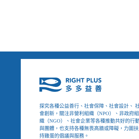
由，
療
是
有
為
益
了
時，
治
醫
療，
療
還
性
是
的
約
拘
束？
留
／
才
捷
屬
克
正
NPM
當
手
／
記
捷
探究各種公益善行、社會保障、社會設計、 
克
會創新，關注非營利組織（NPO）、非政府
NPM
手
織（NGO）、社會企業等各種推動共好的行
記
與團體，也支持各種無畏高牆或障礙，力圖扶
持雞蛋的倡議與服務。