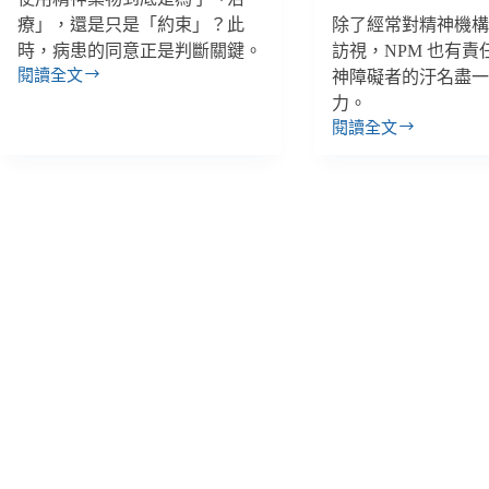
療」，還是只是「約束」？此
除了經常對精神機
時，病患的同意正是判斷關鍵。
訪視，NPM 也有責
閱讀全文
神障礙者的汙名盡
【反
力。
酷
閱讀全文
刑
【反
系
酷
列】
刑
以
系
器
列】
械
把
和
精
藥
障
物
者
限
關
制
起
精
來？
神
唯
病
有
患
當
自
治