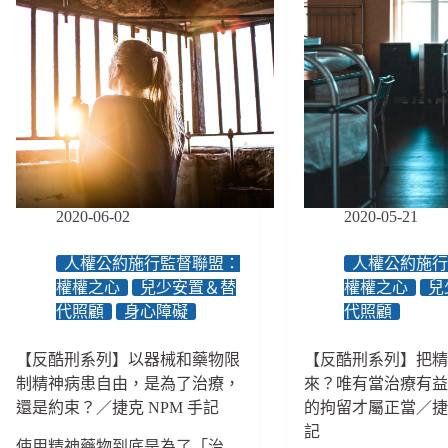
2020-06-02
2020-05-21
人權公約施行監督聯盟：
人權公約施
權權之心
兒少安置＆替
權權之心
兒
代照顧
身心障礙
代照顧
【反酷刑系列】以器械和藥物限
【反酷刑系列】把
制精神病患自由，是為了治療，
來？唯有當治療有
還是約束？／捷克 NPM 手記
的拘留才屬正當／捷克
記
使用精神藥物到底是為了「治