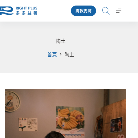
跳
捐款支持
至
主
要
內
容
陶土
首頁
陶土