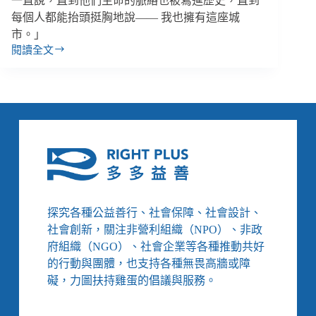
一直說，直到他們生命的脈絡也被寫進歷史，直到
每個人都能抬頭挺胸地說—— 我也擁有這座城
市。」
閱讀全文
到
美
術
館
看
不
一
樣
的
臺
北：
探究各種公益善行、社會保障、社會設計、
讓
社會創新，關注非營利組織（NPO）、非政
城
府組織（NGO）、社會企業等各種推動共好
市
的行動與團體，也支持各種無畏高牆或障
邊
緣
礙，力圖扶持雞蛋的倡議與服務。
的
貧