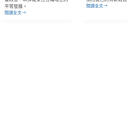
閱讀全文
平等發展。
別
閱讀全文
讓
王
爸
婉
爸
諭
缺
專
席！
欄
民
／
團
年
與
輕
跨
人
黨
不
派
敢
爭
生
取
養、
配
爸
偶
爸
5
成
天
為
陪
配
產
角，
檢