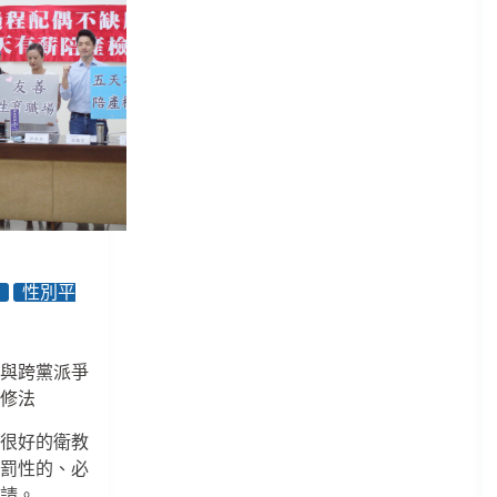
年
性別平
團與跨黨派爭
假修法
是很好的衛教
處罰性的、必
去請。