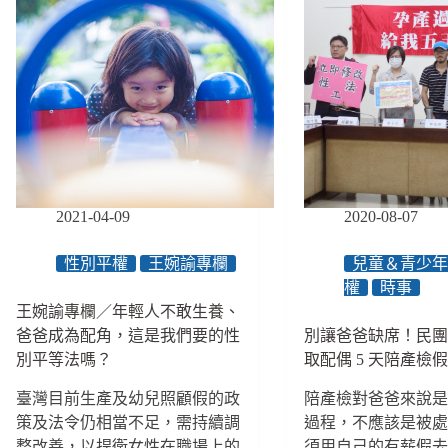
2021-04-09
2020-08-07
性別平權
王婉諭專欄
兒童＆青少
權
時事
王婉諭專欄／年輕人不敢生養、
爸爸成為配角，這是我們要的性
別讓爸爸缺席！民
別平等法嗎？
取配偶 5 天陪產檢
臺灣目前生產及幼兒照顧假的政
陪產檢對爸爸來說
策及法令仍相當不足，需持續調
過程，不應該是被
整改善，以捍衛女性在職場上的
須用自己的有薪假