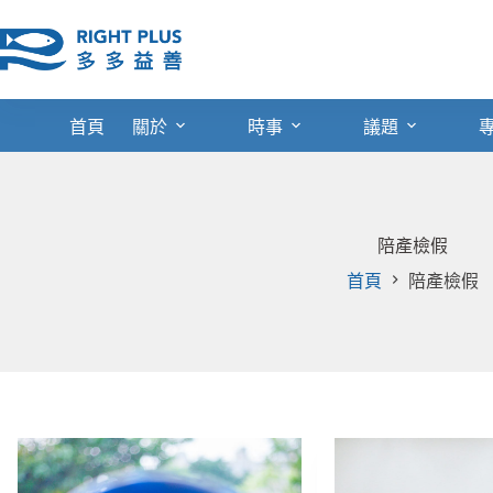
跳
至
主
要
內
首頁
關於
時事
議題
容
陪產檢假
首頁
陪產檢假