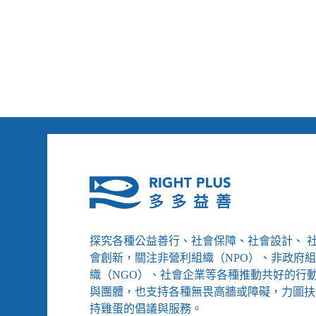
這
假
是
修
我
法
們
要
的
性
別
平
等
法
嗎？
探究各種公益善行、社會保障、社會設計、 
會創新，關注非營利組織（NPO）、非政府
織（NGO）、社會企業等各種推動共好的行
與團體，也支持各種無畏高牆或障礙，力圖扶
持雞蛋的倡議與服務。