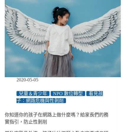
除
了
終
身
關
進
醫
院，
我
們
還
能
做
2020-05-05
什
麼？
兒童＆青少年
NPO 數位轉型
看見孩
／
子：網路危機與性剝削
連
署
阻
你知道你的孩子在網路上做什麼嗎？給家長們的務
止
實指引，防止性剝削
無