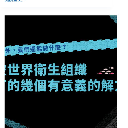
８
成
受
調
民
眾
支
持
住
院
看
護
納
健
保，
每
月
多
57
元
即
可