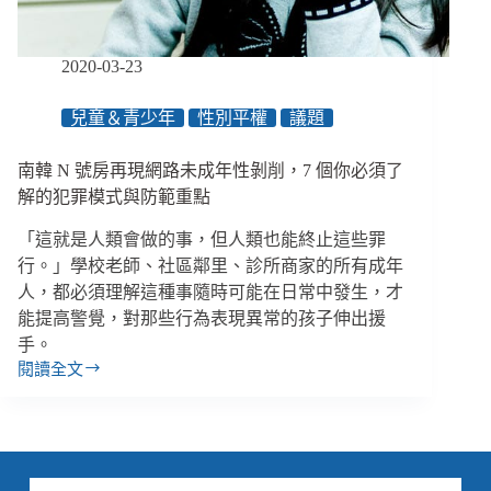
的
務
實
2020-03-23
指
引，
兒童＆青少年
性別平權
議題
防
止
南韓 N 號房再現網路未成年性剝削，7 個你必須了
性
剝
解的犯罪模式與防範重點
削
「這就是人類會做的事，但人類也能終止這些罪
行。」學校老師、社區鄰里、診所商家的所有成年
人，都必須理解這種事隨時可能在日常中發生，才
能提高警覺，對那些行為表現異常的孩子伸出援
手。
閱讀全文
南
韓
N
號
房
再