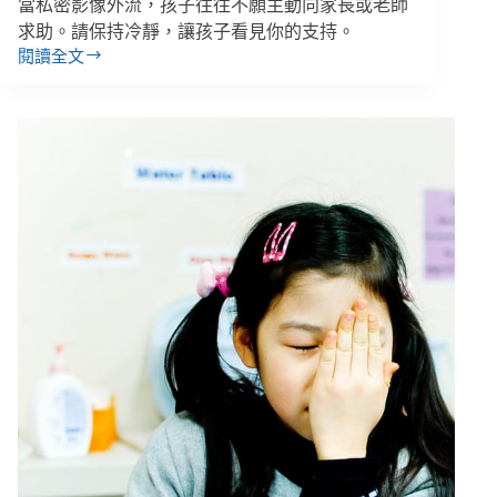
效
當私密影像外流，孩子往往不願主動向家長或老師
修
求助。請保持冷靜，讓孩子看見你的支持。
法
閱讀全文
你
（下）
知
道
你
的
孩
子
在
網
路
上
做
什
麼
嗎？
給
家
長
們