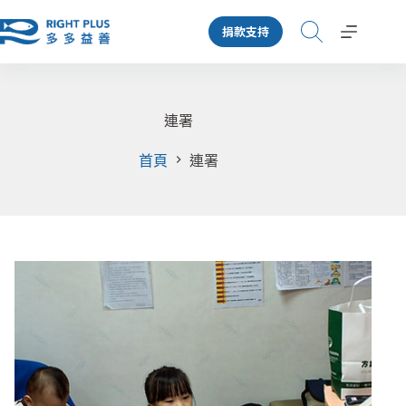
跳
捐款支持
至
主
要
內
容
連署
首頁
連署