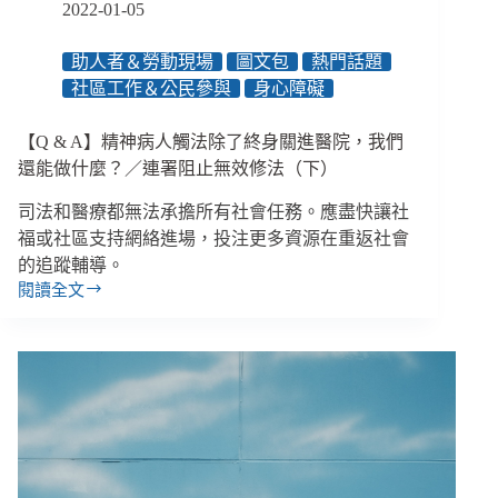
2022-01-05
避
免
助人者＆勞動現場
圖文包
熱門話題
一
社區工作＆公民參與
身心障礙
人
住
院
【Q & A】精神病人觸法除了終身關進醫院，我們
全
還能做什麼？／連署阻止無效修法（下）
家
倒
司法和醫療都無法承擔所有社會任務。應盡快讓社
福或社區支持網絡進場，投注更多資源在重返社會
的追蹤輔導。
閱讀全文
【Q
&
A】
精
神
病
人
觸
法