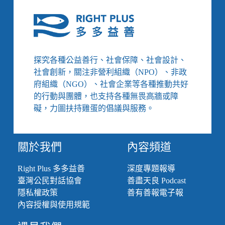
現
網
路
未
成
探究各種公益善行、社會保障、社會設計、
年
社會創新，關注非營利組織（NPO）、非政
性
剝
府組織（NGO）、社會企業等各種推動共好
削，
的行動與團體，也支持各種無畏高牆或障
7
礙，力圖扶持雞蛋的倡議與服務。
個
你
必
關於我們
內容頻道
須
了
解
Right Plus 多多益善
深度專題報導
的
臺灣公民對話協會
善盡天良 Podcast
犯
隱私權政策
善有善報電子報
罪
內容授權與使用規範
模
式