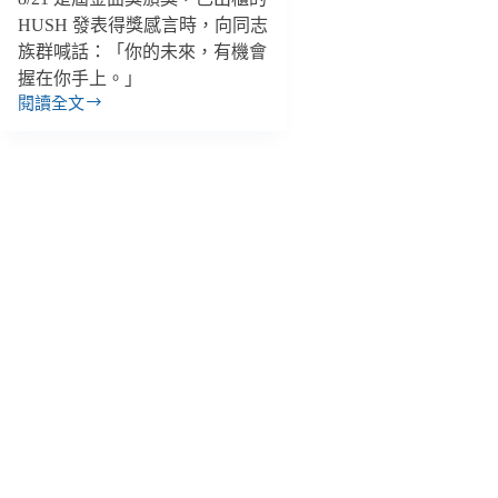
HUSH 發表得獎感言時，向同志
族群喊話：「你的未來，有機會
握在你手上。」
閱讀全文
【善
週
報
｜
8/20-
8/26】
金
曲
獎
多
位
音
樂
人
支
持
LGBT+、