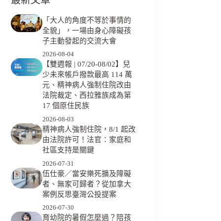
「大人的角度不等於事情的
全貌」，一場由身心障礙孩
子主動發起的交流大會
2026-08-04
【雙週報 | 07/20-08/02】兒
少未來帳戶撥款最高 114 萬
元、精神病人強制住院改由
法院裁定、西拉雅族成為第
17 個原住民族
2026-08-03
精神病人強制住院，8/1 起改
由法院許可！法官：家庭和
社區支持是關鍵
2026-07-31
伍仕豪／當安樂死擴及障礙
者、無家可歸者？從加拿大
案例反思臺灣公投提案
2026-07-30
育幼院的暑假怎麼過？陪孩