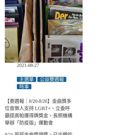
2021-08-27
主選單
公益雙週報
時事
【善週報｜8/20-8/26】金曲獎多
位音樂人支持 LGBT+、立委呼
籲提高帕運得牌獎金、長照機構
舉辦「防疫版」運動會
8/21 是屆金曲獎頒獎，已出櫃的