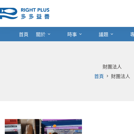
跳
至
主
要
內
首頁
關於
時事
議題
容
財團法人
首頁
財團法人