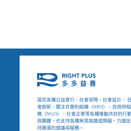
立
委
呼
籲
提
高
帕
運
得
牌
獎
金、
長
照
機
構
探究各種公益善行、社會保障、社會設計、 
舉
辦
會創新，關注非營利組織（NPO）、非政府
「防
織（NGO）、社會企業等各種推動共好的行
疫
與團體，也支持各種無畏高牆或障礙，力圖扶
版」
持雞蛋的倡議與服務。