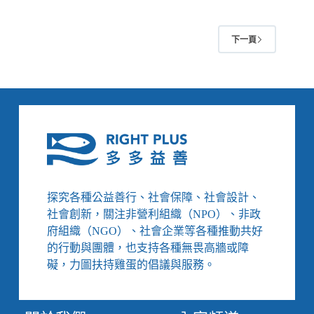
勳
作
隨
與
筆
行
下一頁
／
話
從
指
呂
南
若
瑟
神
父
募
款
事
件，
探究各種公益善行、社會保障、社會設計、
看
社會創新，關注非營利組織（NPO）、非政
臺
府組織（NGO）、社會企業等各種推動共好
灣
的行動與團體，也支持各種無畏高牆或障
疫
礙，力圖扶持雞蛋的倡議與服務。
情
中
的
公