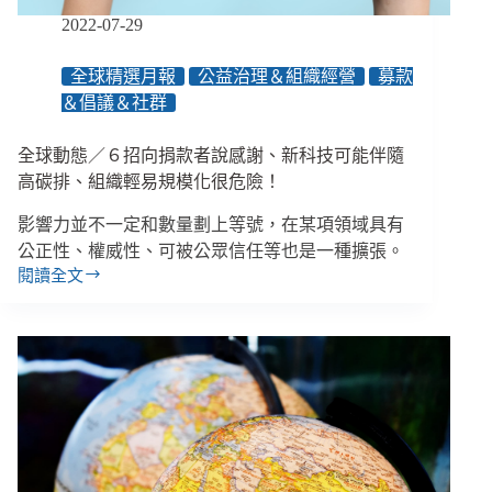
生
2022-07-29
活
出
全球精選月報
公益治理＆組織經營
募款
路
＆倡議＆社群
嗎？
／
【馴
全球動態／６招向捐款者說感謝、新科技可能伴隨
錢
高碳排、組織輕易規模化很危險！
師
財
影響力並不一定和數量劃上等號，在某項領域具有
務
公正性、權威性、可被公眾信任等也是一種擴張。
諮
閱讀全文
全
詢
球
室】
動
態
／
６
招
向
捐