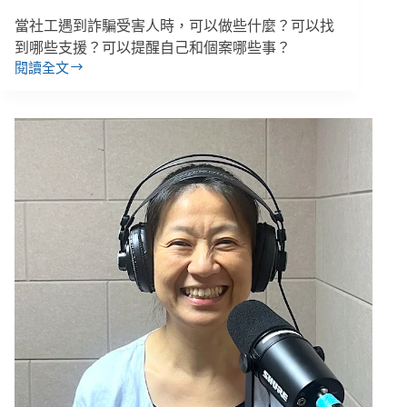
當社工遇到詐騙受害人時，可以做些什麼？可以找
到哪些支援？可以提醒自己和個案哪些事？
閱讀全文
詐
騙
橫
行
的
21
世
紀，
助
人
工
作
者
如
何
協
助
受