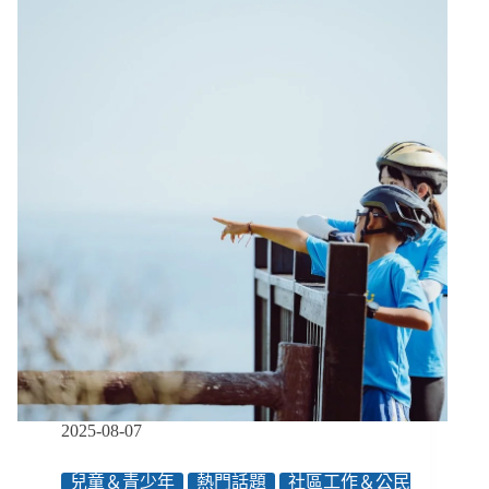
在！
經
濟
困
難
不
用
怕，
這
裡
可
以
問，
有
人
能
幫
我
／
2025-08-07
【眾
聲
兒童＆青少年
熱門話題
社區工作＆公民