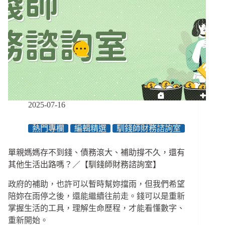
世
６
年
來
最
低
財
務
水
位
2025-07-16
熱門專欄
編輯精選
馴錢師財務諮詢室
單親媽媽存不到錢、債務滾大、補助撐不久，還有
其他生活出路嗎？／【馴錢師財務諮詢室】
政府的補助，也許可以暫時幫妳擋雨，但我們希望
陪妳在雨停之後，還能繼續往前走。錢可以是重新
掌握生活的工具，理解生命歷程，才能看懂數字、
重新開始。