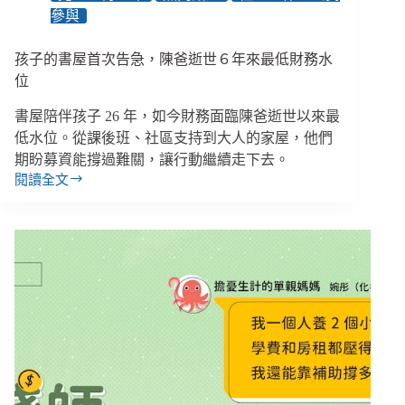
相
參與
EP137】
孩子的書屋首次告急，陳爸逝世６年來最低財務水
位
書屋陪伴孩子 26 年，如今財務面臨陳爸逝世以來最
低水位。從課後班、社區支持到大人的家屋，他們
期盼募資能撐過難關，讓行動繼續走下去。
閱讀全文
孩
子
的
書
屋
首
次
告
急，
陳
爸
逝