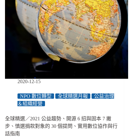
款
者
說
感
謝、
新
科
技
可
能
伴
隨
高
2020-12-15
碳
排、
NPO 數位轉型
全球精選月報
公益治理
組
＆組織經營
織
輕
易
全球精選／2021 公益趨勢、開源 6 招與固本 7 撇
規
步、慎選捐款對象的 30 個提問、實用數位協作與行
模
話指南
化