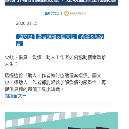
來
臺
23
年
2026-01-15
不
敢
圖文包
影音選書＆圖文包
貧窮＆無家
用
者
提
款
機
欠錢、借貸、負債，助人工作者如何協助個案重拾
轉
人生？
帳
透過這份「助人工作者如何協助個案還債」圖文
包，讓助人工作者都能輕鬆了解負債的嚴重性，再
提供具體的還債工具小知識。
閱讀全文
欠
錢、
借
貸、
負
債，