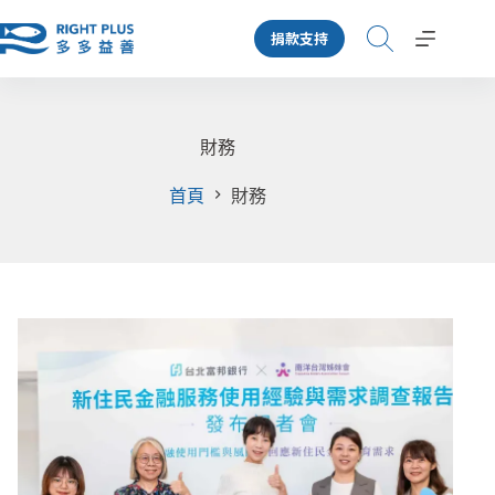
跳
捐款支持
至
主
要
內
容
財務
首頁
財務