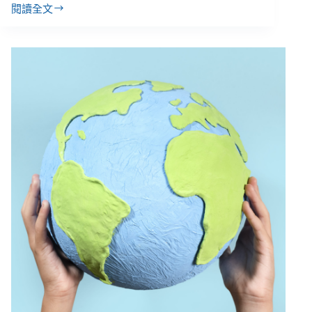
閱讀全文
單
親
媽
媽
存
不
到
錢、
債
務
滾
大、
補
助
撐
不
久，
還
有
其
他