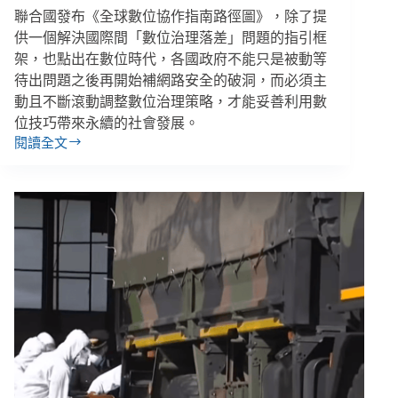
很
聯合國發布《全球數位協作指南路徑圖》，除了提
危
供一個解決國際間「數位治理落差」問題的指引框
險！
架，也點出在數位時代，各國政府不能只是被動等
待出問題之後再開始補網路安全的破洞，而必須主
動且不斷滾動調整數位治理策略，才能妥善利用數
位技巧帶來永續的社會發展。
閱讀全文
全
球
精
選
／
2021
公
益
趨
勢、
開
源
6
招