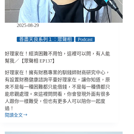
害
者？
2025-08-29
善盡天良系列１：眾聲相
Podcast
好理家在！經濟困難不用怕，這裡可以問，有人能
幫我／【眾聲相 EP137】
好理家在！擁有財務專業的馴錢師財商研究中心，
有設置財務健康諮詢平臺好理家在，讓你知道，原
來不是每一種困難都只能借錢，不是每一種債都只
能悲觀處理。來這裡問問看，你會發現外面有很多
人跟你一樣難受，但也有更多人可以陪你一起度
過！
閱讀全文
好
理
家