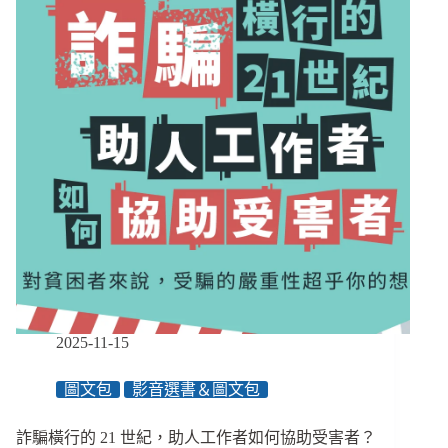
助
人
工
作
者
如
何
協
助
個
案
重
拾
人
生？
2025-11-15
圖文包
影音選書＆圖文包
詐騙橫行的 21 世紀，助人工作者如何協助受害者？