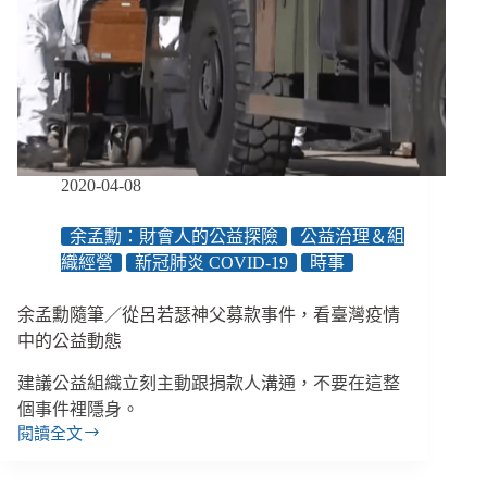
與
固
本
7
撇
步、
慎
選
2020-04-08
捐
款
對
余孟勳：財會人的公益探險
公益治理＆組
象
織經營
新冠肺炎 COVID-19
時事
的
30
余孟勳隨筆／從呂若瑟神父募款事件，看臺灣疫情
個
中的公益動態
提
問、
建議公益組織立刻主動跟捐款人溝通，不要在這整
實
個事件裡隱身。
用
數
閱讀全文
余
位
孟
協