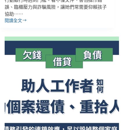
行動銀行時遇到門檻。看不懂文件、害怕操作錯
誤、臨櫃壓力與詐騙風險，讓她們常需要仰賴孩子
協助⋯⋯
閱讀全文
新
住
民
掌
管
家
中
財
務
卻
成
金
融
服
務
邊
緣
人，