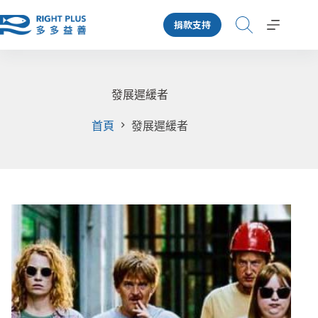
跳
捐款支持
至
主
要
內
容
發展遲緩者
首頁
發展遲緩者