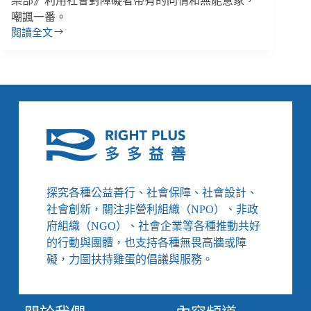
樂部》利用社會對障礙者帶有的同情和無能意象，
嘲諷一番。
閱讀全文
「去
他
的
內
在
美！」
突
破
影
視
典
探究各種公益善行、社會保障、社會設計、
型、
社會創新，關注非營利組織（NPO）、非政
利
府組織（NGO）、社會企業等各種推動共好
用
的行動與團體，也支持各種無畏高牆或障
刻
板
礙，力圖扶持雞蛋的倡議與服務。
印
象，
別