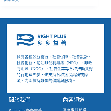
國
北
教
特
殊
考
場
爭
議，
身
障
探究各種公益善行、社會保障、社會設計、
考
社會創新，關注非營利組織（NPO）、非政
生
府組織（NGO）、社會企業等各種推動共好
的
的行動與團體，也支持各種無畏高牆或障
聲
音
礙，力圖扶持雞蛋的倡議與服務。
在
哪
裡？
關於我們
內容頻道
Right Plus 多多益善
深度專題報導