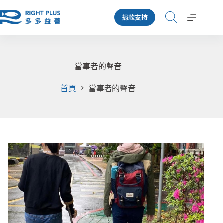
跳
捐款支持
至
主
要
內
容
當事者的聲音
首頁
當事者的聲音