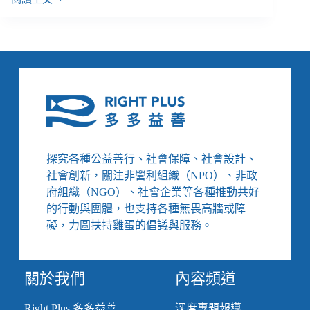
李
根
政
／
環
境
組
織
的
社
會
探究各種公益善行、社會保障、社會設計、
責
社會創新，關注非營利組織（NPO）、非政
任
──
府組織（NGO）、社會企業等各種推動共好
地
的行動與團體，也支持各種無畏高牆或障
球
礙，力圖扶持雞蛋的倡議與服務。
公
民
基
關於我們
內容頻道
金
會
的
Right Plus 多多益善
深度專題報導