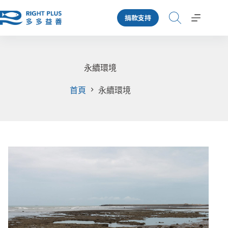
跳
捐款支持
至
主
要
內
容
永續環境
首頁
永續環境