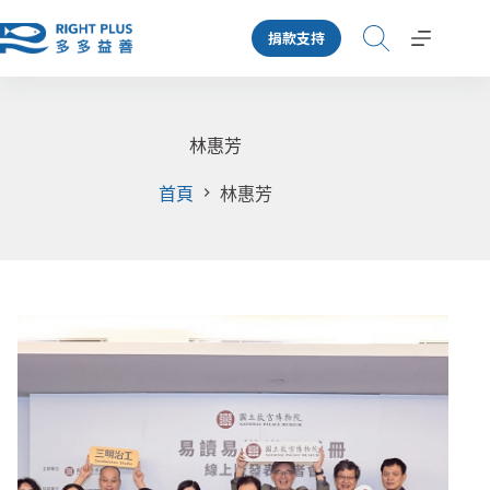
跳
捐款支持
至
主
要
內
容
林惠芳
首頁
林惠芳