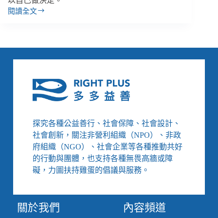
以自己做決定。
閱讀全文
在
臺
灣，
一
本
易
讀
手
冊
的
誕
探究各種公益善行、社會保障、社會設計、
生
社會創新，關注非營利組織（NPO）、非政
／
府組織（NGO）、社會企業等各種推動共好
當
的行動與團體，也支持各種無畏高牆或障
「易
讀」
礙，力圖扶持雞蛋的倡議與服務。
成
為
公
關於我們
內容頻道
共