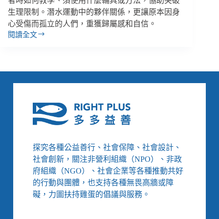
者時如何教學、須使用什麼輔具或方法，協助突破
生理限制。潛水運動中的夥伴關係，更讓原本因身
心受傷而孤立的人們，重獲歸屬感和自信。
閱讀全文
全
球
前
３
大
潛
水
組
織
推
「適
探究各種公益善行、社會保障、社會設計、
應
社會創新，關注非營利組織（NPO）、非政
性
府組織（NGO）、社會企業等各種推動共好
潛
的行動與團體，也支持各種無畏高牆或障
水」，
助
礙，力圖扶持雞蛋的倡議與服務。
身
障