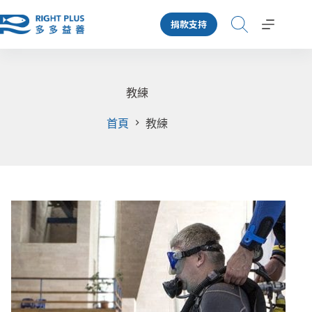
跳
捐款支持
至
主
要
內
容
教練
首頁
教練