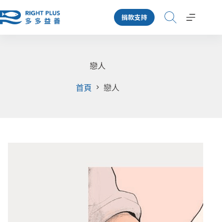
跳
捐款支持
至
主
要
內
容
戀人
首頁
戀人