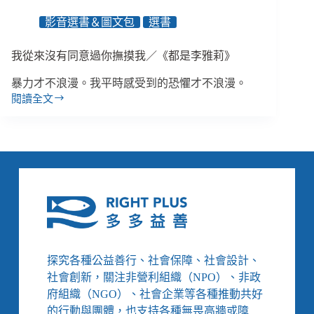
影音選書＆圖文包
選書
我從來沒有同意過你撫摸我／《都是李雅莉》
暴力才不浪漫。我平時感受到的恐懼才不浪漫。
閱讀全文
我
從
來
沒
有
同
意
過
你
撫
摸
探究各種公益善行、社會保障、社會設計、
我
社會創新，關注非營利組織（NPO）、非政
／
府組織（NGO）、社會企業等各種推動共好
《都
的行動與團體，也支持各種無畏高牆或障
是