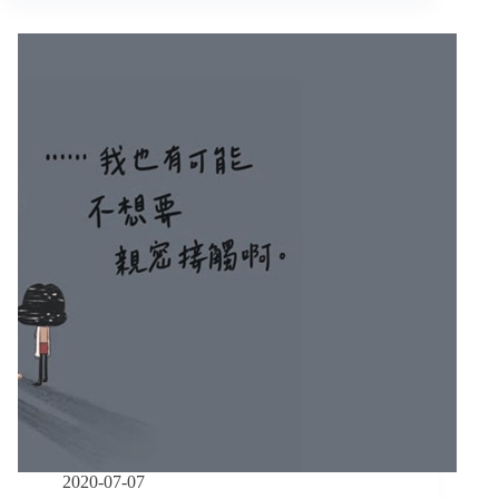
打
不
是
我
的
錯，
我
每
一
刻
都
盡
了
全
力
／
《都
是
李
雅
莉》
2020-07-07