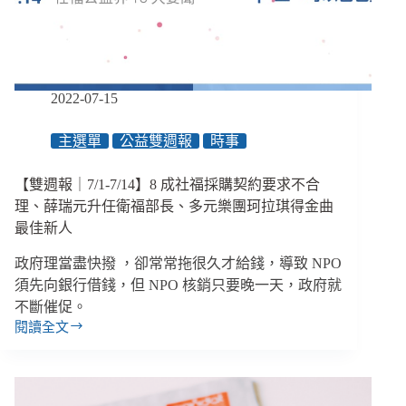
資
優
班
性
侵
2022-07-15
不
只
主選單
公益雙週報
時事
1
人
受
【雙週報｜7/1-7/14】8 成社福採購契約要求不合
害、
理、薛瑞元升任衛福部長、多元樂團珂拉琪得金曲
高
最佳新人
雄
市
政府理當盡快撥 ，卻常常拖很久才給錢，導致 NPO
包
須先向銀行借錢，但 NPO 核銷只要晚一天，政府就
租
不斷催促。
代
閱讀全文
管
【雙
刁
週
難
報
身
｜