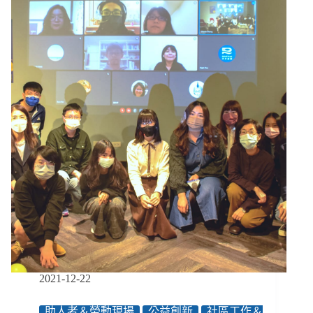
｜
隔
12/24-
83
12/30】
年
新
終
設
於
立
修
的
法
診
所
必
須
無
障
礙、
工
藝
也
能
成
2021-12-22
為
長
助人者＆勞動現場
公益創新
社區工作＆