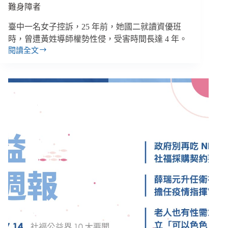
難身障者
臺中一名女子控訴，25 年前，她國二就讀資優班
時，曾遭黃姓導師權勢性侵，受害時間長達 4 年。
閱讀全文
【雙
週
報
｜
8/12-
8/25】
臺
南
殺
警
案
「烏
龍
通
緝」、
臺
中