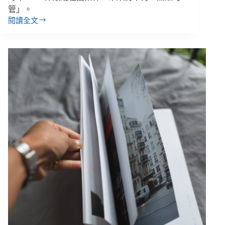
：
管」。
創
閱讀全文
新，
【善
從
週
解
報
決
｜
11/12-
問
11/18】
題
《跟
開
蹤
始
騷
擾
法》
三
讀
通
過、
受
虐
兒
少
中