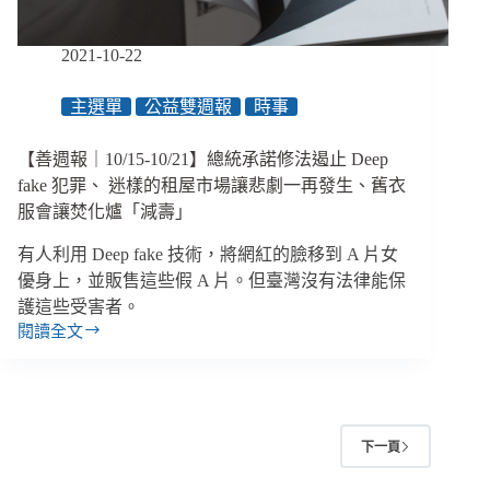
有
7
2021-10-22
成
未
主選單
公益雙週報
時事
滿
6
歲、
【善週報｜10/15-10/21】總統承諾修法遏止 Deep
性
fake 犯罪、 迷樣的租屋市場讓悲劇一再發生、舊衣
騷
服會讓焚化爐「減壽」
擾
竟
有人利用 Deep fake 技術，將網紅的臉移到 A 片女
是
優身上，並販售這些假 A 片。但臺灣沒有法律能保
電
護這些受害者。
玩
閱讀全文
公
【善
司
週
的
報
「辦
｜
公
10/15-
室
下一頁
10/21】
日
總