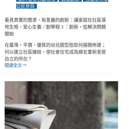
照
公民參與
資
源、
香
看見真實的需求、有意義的創新：讓家庭在社區落
港
地生根、安心生養／創學程 3 ：創新，從解決問題
立
開始
場
新
在臺灣，平價、優質的幼兒園型態如何展開佈建；
聞
何以建立社區連結，使社會住宅成為婦女重新安居
解
自立的所在？
散
閱讀全文
看
見
真
實
的
需
求、
有
意
義
的