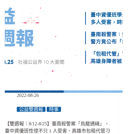
證
時
代
的
社
群
力：
「人
和
家
庭
才
是
服
務
的
2022-08-26
核
心，
公益雙週報
時事
不
是
【雙週報｜8/12-8/25】臺南殺警案「烏龍通緝」、
規
定」
臺中資優班性侵不只 1 人受害、高雄市包租代管刁