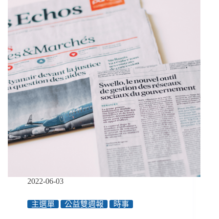
障
7/1-
者
7/14】
8
成
社
福
採
購
契
約
要
求
不
合
理、
薛
瑞
元
2022-06-03
升
任
主選單
公益雙週報
時事
衛
福