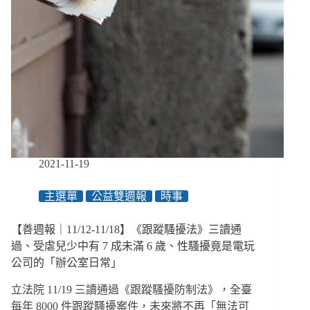
創
新：
讓
家
庭
在
社
區
落
地
生
2021-11-19
根、
安
主選單
公益雙週報
時事
心
生
【善週報｜11/12-11/18】《跟蹤騷擾法》三讀通
養
／
過、受虐兒少中有 7 成未滿 6 歲、性騷擾竟是電玩
創
公司的「辦公室日常」
學
程
立法院 11/19 三讀通過《跟蹤騷擾防制法》，全臺
3
每年 8000 件跟蹤騷擾案件，未來將不再「無法可