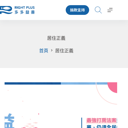
跳
捐款支持
至
主
要
內
容
居住正義
首頁
居住正義