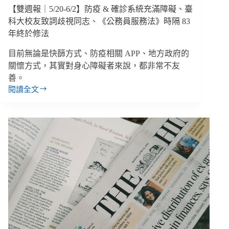
部
【雙週報｜5/20-6/2】防疫 & 確診系統充滿障礙、臺
長、
科大校友致詞歧視同志、《公務員服務法》時隔 83
多
年終於修法
元
樂
目前無論是快篩方式、防疫相關 APP、地方政府的
團
關懷方式，其實對身心障礙者來說，都非常不友
珂
善。
拉
閱讀全文
琪
【雙
得
週
金
報
曲
｜
最
5/20-
佳
6/2】
新
防
人
疫
&
確
診
系
統