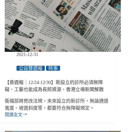
充
滿
障
礙、
臺
科
大
校
友
2021-12-31
致
詞
公益雙週報
時事
歧
視
同
【善週報｜12/24-12/30】新設立的診所必須無障
志、
礙、工藝也能成為長照資源、香港立場新聞解散
《公
務
衛福部將修改法規，未來設立的新診所，無論通道
員
寬度、坡道斜度等，都要符合無障礙規定。
服
閱讀全文
【善
務
週
法》
報
時