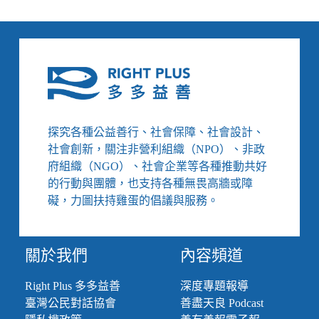
常」
統
承
諾
修
法
遏
止
Deep
fake
探究各種公益善行、社會保障、社會設計、
犯
罪、
社會創新，關注非營利組織（NPO）、非政
迷
府組織（NGO）、社會企業等各種推動共好
樣
的行動與團體，也支持各種無畏高牆或障
的
礙，力圖扶持雞蛋的倡議與服務。
租
屋
市
關於我們
內容頻道
場
讓
悲
Right Plus 多多益善
深度專題報導
劇
臺灣公民對話協會
善盡天良 Podcast
一