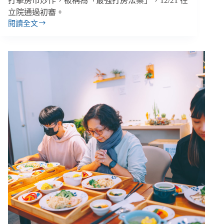
打擊房市炒作，被稱為「最強打房法案」，12/21 在
立院通過初審。
閱讀全文
【雙
週
報
｜
12/16-
12/29】
「最
強
打
房
法
案」
通
過
初
審、
衛
福
部