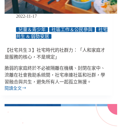
承
諾
修
2022-11-17
改
《社
兒童＆青少年
社區工作＆公民參與
社宅
會
共生 & 弱勢安居
救
助
法》、
【社宅共生３】社宅時代的社群力：「人和家庭才
購
是服務的核心，不是規定」
票
平
脆弱的家庭終於不必被隔離在機構、封閉在家中、
臺
流離在社會救助系統間，社宅串連社區和社群，學
推
習融合與共生，避免所有人一起孤立無援。
出
閱讀全文
障
【社
礙
宅
身
共
分
生
線
３】
上
社
認
宅