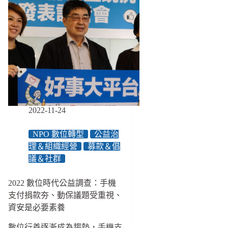
2022-11-24
NPO 數位轉型
公益治
理＆組織經營
募款＆倡
議＆社群
2022 數位時代公益調查：手機
支付捐款夯、動保議題受重視、
資安是必要素養
數位行善逐漸成為趨勢，手機支