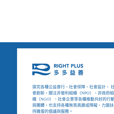
保
議
題
受
重
視、
資
安
是
必
要
素
養
探究各種公益善行、社會保障、社會設計、 
會創新，關注非營利組織（NPO）、非政府
織（NGO）、社會企業等各種推動共好的行
與團體，也支持各種無畏高牆或障礙，力圖扶
持雞蛋的倡議與服務。