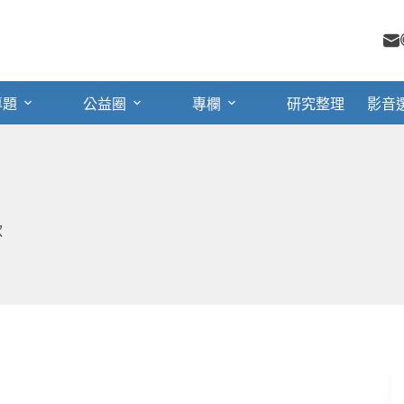
專題
公益圈
專欄
研究整理
影音
款