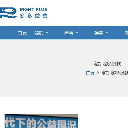
跳
至
主
要
內
首頁
關於
時事
議題
容
定期定額捐款
首頁
定期定額捐