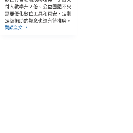
付人數攀升２倍。公益團體不只
需要優化數位工具和資安，定期
定額捐助的觀念也還有待推廣。
閱讀全文
2022
數
位
時
代
公
益
調
查：
手
機
支
付
捐
款
夯、
動