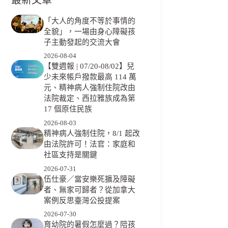
「大人的角度不等於事情的
全貌」，一場由身心障礙孩
子主動發起的交流大會
2026-08-04
【雙週報 | 07/20-08/02】兒
少未來帳戶撥款最高 114 萬
元、精神病人強制住院改由
法院裁定、西拉雅族成為第
17 個原住民族
2026-08-03
精神病人強制住院，8/1 起改
由法院許可！法官：家庭和
社區支持是關鍵
2026-07-31
伍仕豪／當安樂死擴及障礙
者、無家可歸者？從加拿大
案例反思臺灣公投提案
2026-07-30
育幼院的暑假怎麼過？陪孩