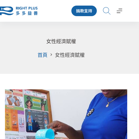
跳
捐款支持
至
主
要
內
容
女性經濟賦權
首頁
女性經濟賦權