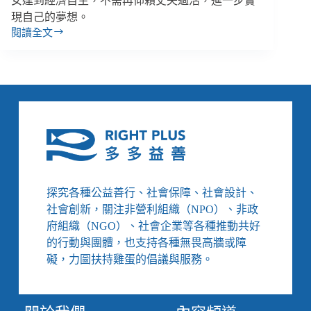
女達到經濟自主，不需再仰賴丈夫過活，進一步實
現自己的夢想。
閱讀全文
受
暴
女
性
成
「優
格
媽
媽」：
婦
女
探究各種公益善行、社會保障、社會設計、
自
社會創新，關注非營利組織（NPO）、非政
立，
府組織（NGO）、社會企業等各種推動共好
受
的行動與團體，也支持各種無畏高牆或障
益
的
礙，力圖扶持雞蛋的倡議與服務。
不
只
家