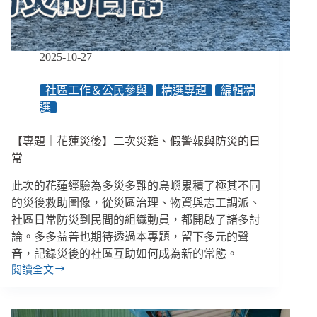
了？
2025-10-27
社區工作＆公民參與
精選專題
編輯精
選
【專題｜花蓮災後】二次災難、假警報與防災的日
常
此次的花蓮經驗為多災多難的島嶼累積了極其不同
的災後救助圖像，從災區治理、物資與志工調派、
社區日常防災到民間的組織動員，都開啟了諸多討
論。多多益善也期待透過本專題，留下多元的聲
音，記錄災後的社區互助如何成為新的常態。
閱讀全文
【專
題
｜