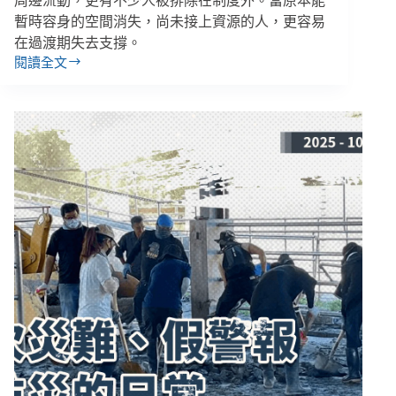
周邊流動，更有不少人被排除在制度外。當原本能
暫時容身的空間消失，尚未接上資源的人，更容易
在過渡期失去支撐。
閱讀全文
【城
市
共
生
４】
艋
舺
公
園
改
建
後，
街
友
都
去
哪
兒