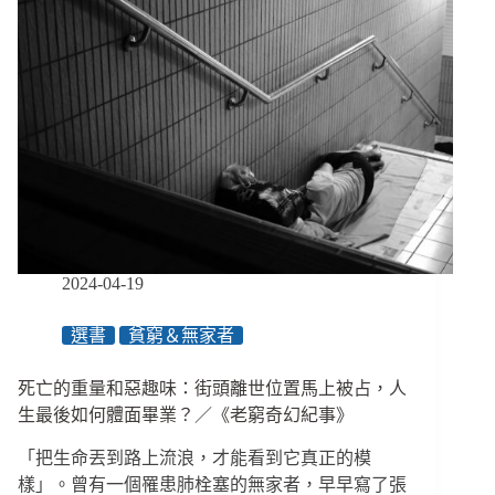
性：
煮
飯
炒
菜
做
食
堂
志
工，
無
聲
2024-04-19
應
援
選書
貧窮＆無家者
彼
此
死亡的重量和惡趣味：街頭離世位置馬上被占，人
的
生
生最後如何體面畢業？／《老窮奇幻紀事》
活
「把生命丟到路上流浪，才能看到它真正的模
／
《老
樣」。曾有一個罹患肺栓塞的無家者，早早寫了張