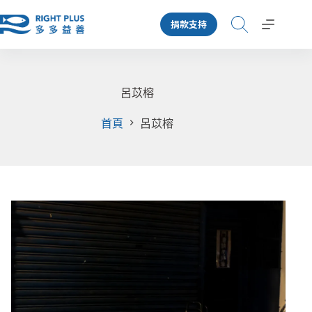
跳
捐款支持
至
主
要
內
容
呂苡榕
首頁
呂苡榕