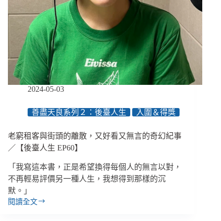
網
絡
和
在
地
知
識，
填
補
2024-05-03
防
災
善盡天良系列２：後臺人生
入圍＆得獎
系
統
老窮租客與街頭的離散，又好看又無言的奇幻紀事
中
的
／【後臺人生 EP60】
空
「我寫這本書，正是希望換得每個人的無言以對，
白
不再輕易評價另一種人生，我想得到那樣的沉
默。」
閱讀全文
老
窮