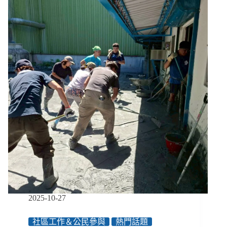
花
蓮
災
後】
二
次
災
難、
假
警
報
與
防
災
的
日
常
2025-10-27
社區工作＆公民參與
熱門話題