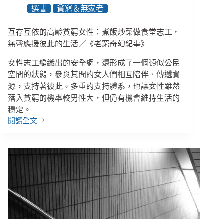
臺
選書
貧窮＆無家者
人
生
互存互依的高齡貧窮女性：煮飯炒菜做食堂志工，
EP60】
無聲應援彼此的生活／《老窮奇幻紀事》
女性志工編織出的安全網，還形成了一個類似公民
空間的狀態，參與其間的女人們相互陪伴、傳遞資
源，支持著彼此。多重的支持體系，也讓女性雖然
落入貧窮的機率較男性大，但仍有機會維持生活的
穩定。
閱讀全文
互
存
互
依
的
高
齡
貧
窮
女