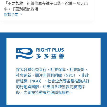
窮
「不要急救」的紙條塞在褲子口袋，說萬一哪天出
奇
事，千萬別把他救活⋯⋯
幻
閱讀全文
死
紀
亡
事》
的
重
量
和
惡
趣
味：
街
頭
探究各種公益善行、社會保障、社會設計、
離
社會創新，關注非營利組織（NPO）、非政
世
府組織（NGO）、社會企業等各種推動共好
位
的行動與團體，也支持各種無畏高牆或障
置
馬
礙，力圖扶持雞蛋的倡議與服務。
上
被