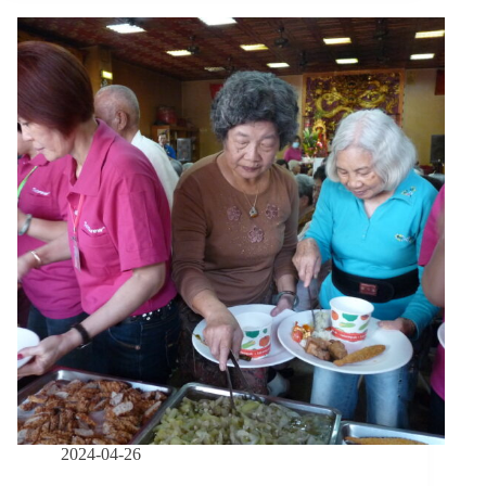
租
客
與
街
頭
的
離
散，
又
好
看
又
無
言
的
奇
幻
紀
事
／
2024-04-26
【後