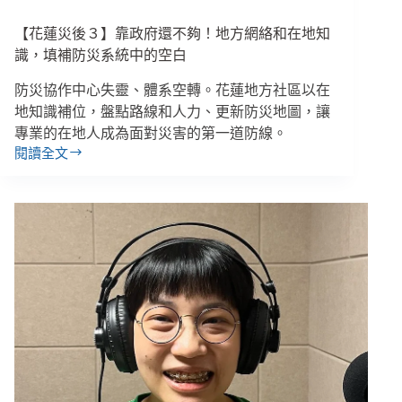
【花蓮災後３】靠政府還不夠！地方網絡和在地知
識，填補防災系統中的空白
防災協作中心失靈、體系空轉。花蓮地方社區以在
地知識補位，盤點路線和人力、更新防災地圖，讓
專業的在地人成為面對災害的第一道防線。
閱讀全文
【花
蓮
災
後
３】
靠
政
府
還
不
夠！
地
方