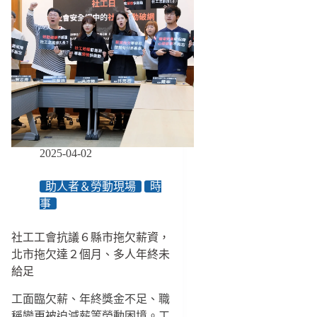
2025-04-02
助人者＆勞動現場
時
事
社工工會抗議６縣市拖欠薪資，
北市拖欠達２個月、多人年終未
給足
工面臨欠薪、年終獎金不足、職
稱變更被迫減薪等勞動困境。工