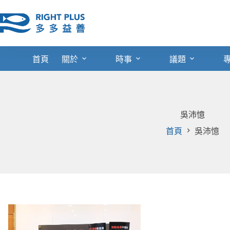
跳
至
主
要
內
首頁
關於
時事
議題
容
吳沛憶
首頁
吳沛憶