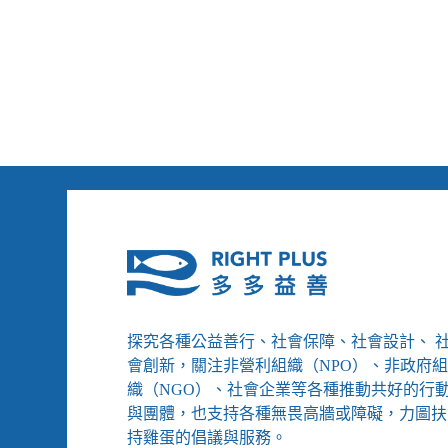
達
２
個
月、
多
人
年
終
未
給
足
探究各種公益善行、社會保障、社會設計、 
會創新，關注非營利組織（NPO）、非政府
織（NGO）、社會企業等各種推動共好的行
與團體，也支持各種無畏高牆或障礙，力圖扶
持雞蛋的倡議與服務。