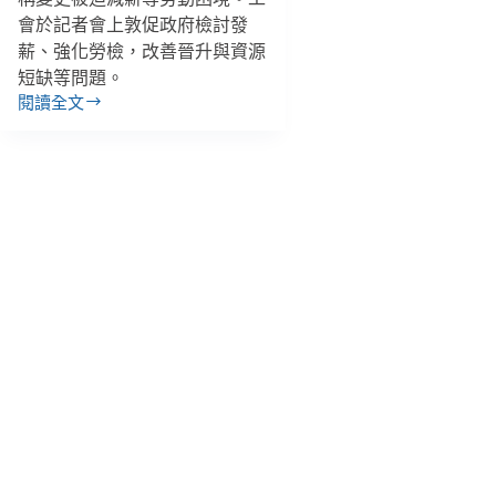
會於記者會上敦促政府檢討發
薪、強化勞檢，改善晉升與資源
短缺等問題。
閱讀全文
社
工
工
會
抗
議
６
縣
市
拖
欠
薪
資，
北
市
拖
欠