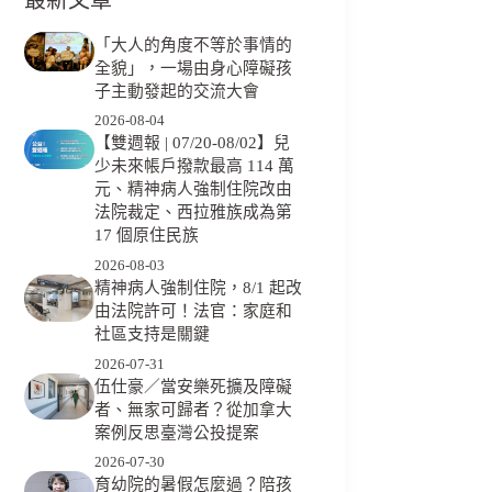
「大人的角度不等於事情的
全貌」，一場由身心障礙孩
子主動發起的交流大會
2026-08-04
【雙週報 | 07/20-08/02】兒
少未來帳戶撥款最高 114 萬
元、精神病人強制住院改由
法院裁定、西拉雅族成為第
17 個原住民族
2026-08-03
精神病人強制住院，8/1 起改
由法院許可！法官：家庭和
社區支持是關鍵
2026-07-31
伍仕豪／當安樂死擴及障礙
者、無家可歸者？從加拿大
案例反思臺灣公投提案
2026-07-30
育幼院的暑假怎麼過？陪孩